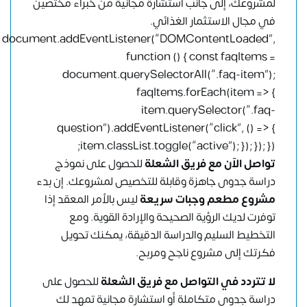
لمشروعك، إلى جانب استشارة مجانية من خبراء مختصين
في مجال الاستثمار الغذائي.
document.addEventListener(“DOMContentLoaded”,
function () { const faqItems =
document.querySelectorAll(“.faq-item”);
faqItems.forEach(item => {
item.querySelector(“.faq-
question”).addEventListener(“click”, () => {
item.classList.toggle(“active”); }); }); });
تواصل الآن مع
فريق الشعلة
للحصول على نموذج
دراسة جدوى جاهزة وقابلة للتخصيص لمشروعك. إن بدء
مشروع مطعم وجبات سريعة
ليس بالأمر المعقد إذا
توفرت لديك الرؤية الصحيحة والإرادة القوية. ومع
التخطيط السليم والدراسة الدقيقة، يمكنك تحويل
فكرتك إلى مشروع ناجح ومربح.
لا تتردد في
التواصل مع فريق الشعلة
للحصول على
دراسة جدوى متكاملة أو استشارة مجانية تمهد لك