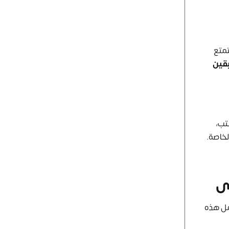
تمتع
بقين
تب،
لخاصة.
ى
مل هذه