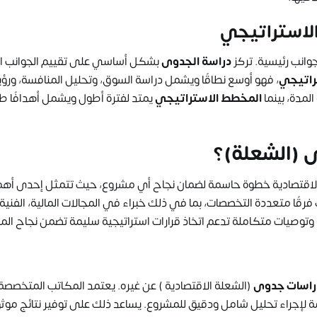
الاستراتيجي
انب رئيسية. تركز
دراسة الجدوى
بشكل أساسي على تقييم الجوانب ال
راتيجي
، فهو أوسع نطاقًا ويشمل دراسة السوق، وتحليل المنافسة، ورؤي
لمدة، بينما
المخطط الاستراتيجي
يمتد لفترة أطول ويشمل أهدافًا ط
ى
(الشعلة)؟
اقتصادية خطوة حاسمة لضمان نجاح أي مشروع، حيث تتمثل إحدى أهم 
رقًا متعددة التخصصات، بما في ذلك خبراء في المجالات المالية، الفنية،
 وتوصيات متكاملة تدعم اتخاذ قرارات استراتيجية سليمة تضمن نجاح الم
اسات جدوى
(الشعلة الاقتصادية ) عن غيره. يعتمد المكاتب المتخصص
مة لإجراء تحليل شامل ودقيق للمشروع. يساعد ذلك على توفير نتائج موث