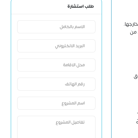
طلب استشارة
ارجها.
 من
وق