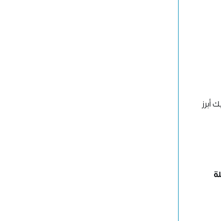
 أبرز
ة