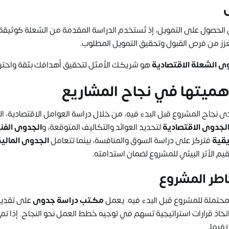
لحصول على التمويل، إذ تُستخدم الدراسة المقدمة من الشعلة كوثيقة
 يعزز من فرص القبول وتحقيق التمويل المطلوب.
 الشعلة الاقتصادية
هو شريكك الأمثل لتحقيق أهدافك بثقة واحترا
هميتها في نجاح المشاريع
جاح المشروع قبل البدء فيه، من خلال دراسة العوامل الاقتصادية، الف
لجدوى الاقتصادية
لتحديد العوائد والتكاليف المتوقعة، و
الجدوى الفن
يقية
فتركز على دراسة السوق والمنافسة، بينما تتعامل
الجدوى المالية
يم الأثر البيئي للمشروع لضمان استدامته.
طر المشروع
محتملة للمشروع قبل البدء فيه. يعمل
مكتب دراسة جدوى
على تقديم
خاذ قرارات استراتيجية تسهم في توجيه خطط العمل نحو النجاح. إذا تم
افيها.