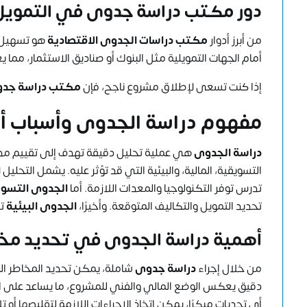
دور مكتب دراسة جدوى في التمويل
من أبرز أدوار
مكتب دراسات الجدوى الاقتصادية
هو تسهيل ا
أمام الجهات التمويلية مثل البنوك أو صناديق الاستثمار، مما
إذا كنت تسعى لإطلاق مشروع ناجح، فإن
مكتب دراسة جدوى
مفهوم دراسة الجدوى وأسباب أ
دراسة الجدوى
هي عملية تحليل دقيقة تهدف إلى تقييم مدى ن
التسويقية، المالية، والبيئية التي قد تؤثر عليه. يشمل التحليل
ا
تدرس توفر التكنولوجيا والمعدات اللازمة. أما
الجدوى التسو
تحديد التمويل والتكاليف المتوقعة. وأخيرًا،
الجدوى البيئية
تق
أهمية دراسة الجدوى في تحديد مخا
من خلال إجراء
دراسة جدوى
شاملة، يمكن تحديد المخاطر ال
دقيق يعكس الوضع المالي والفني للمشروع، ما يساعد على ات
أي تحديات مبكرًا، يمكن اتخاذ الإجراءات اللازمة لتقليصها أو تل