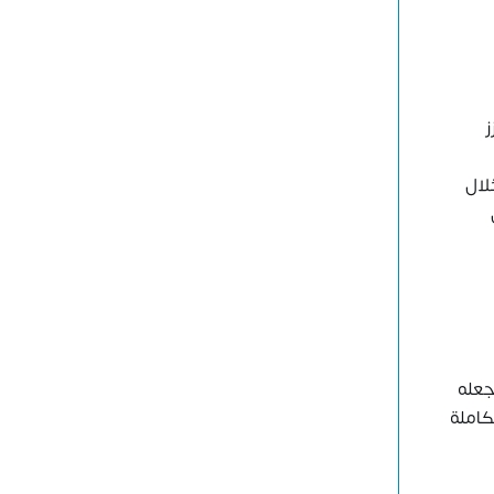
ز
لال
جعله
كاملة