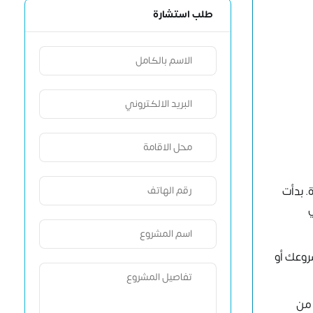
طلب استشارة
 بدأت
ي
روعك أو
 من