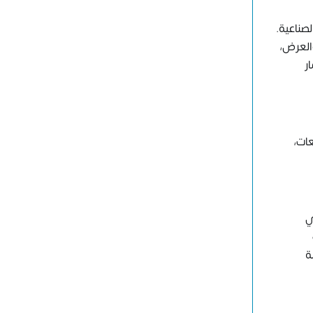
صناعية.
العرض،
ر
عات،
ي
ة