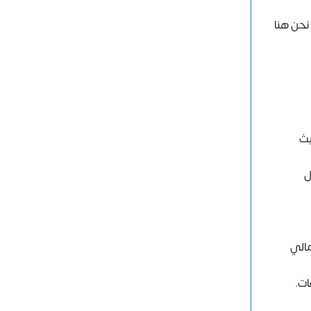
نحن هنا
يث
ل
مالي
ات.