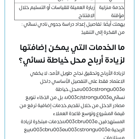
خدمة منزلية
زيارة العميلة للقياسات أو التسليم خلال
مؤقتة
الافتتاح
يهمك أيضًا:
تفاصيل إعداد دراسة جدوى نادي نسائي :
من الفكرة إلى التنفيذ
ما الخدمات التي يمكن إضافتها
لزيادة أرباح محل خياطة نسائي؟
لزيادة الأرباح وتحقيق نجاح طويل الأمد، لا يكفي
الاعتماد فقط على التفصيل الأساسي داخل
u003cstrongu003eمحل خياطة
نسائيu003c/strongu003e، بل من الذكاء تنويع
مصادر الدخل من خلال تقديم خدمات إضافية ترفع من
قيمة المشروع وتوسع قاعدة العملاء
المستهدفين.u003cbru003eخدمات مبتكرة لزيادة
الربحية:u003cbru003eu003cstrongu003eبيع
مستلزمات