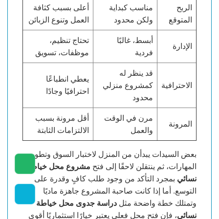
الربح
مناسب كبداية
أعلى بسبب كثافة
المتوقع
ولكن محدود
العمل وتنوع الزبائن
أبسط، غالبًا
تحتاج تنظيم،
الإدارة
فردية
موظفات، تسويق
قد ينظر له
يعطي انطباعًا
الاحترافية
كمشروع منزلي
احترافيًا وجادًا
محدود
مرن في الوقت
أقل مرونة بسبب
المرونة
والعمل
الالتزامات الثابتة
بعض السيدات يبدأن من المنزل لاختبار السوق وتطوير
المهارات، ثم ينتقلن لاحقًا إلى فتح
مشروع محل خياطة
نسائي
بمجرد التأكد من وجود طلب كافٍ وقدرة على
التوسع. أما إذا كانت صاحبة المشروع جاهزة ماديًا
وتمتلك خطة واضحة مثل
دراسة جدوى محل خياطة
نسائي
، فإن فتح محل فعلي يعتبر خيارًا استثماريًا أقوى