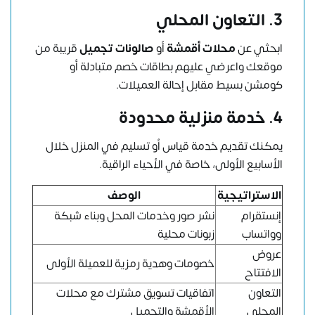
3. التعاون المحلي
ابحثي عن
محلات أقمشة
أو
صالونات تجميل
قريبة من
موقعك واعرضي عليهم بطاقات خصم متبادلة أو
كومشن بسيط مقابل إحالة العميلات.
4. خدمة منزلية محدودة
يمكنك تقديم خدمة قياس أو تسليم في المنزل خلال
الأسابيع الأولى، خاصة في الأحياء الراقية.
الاستراتيجية
الوصف
إنستقرام
نشر صور وخدمات المحل وبناء شبكة
وواتساب
زبونات محلية
عروض
خصومات وهدية رمزية للعميلة الأولى
الافتتاح
التعاون
اتفاقيات تسويق مشترك مع محلات
المحلي
الأقمشة والتجميل