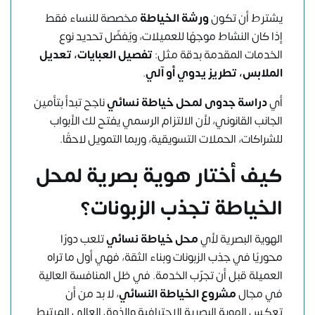
يشترط أن تكون
ورشة الخياطة
مخصصة للنساء فقط
إذا كان النشاط موجهًا للعميلات، ويُفضّل تحديد نوع
الخدمات المقدمة بدقة مثل:
تفصيل العبايات، تعديل
الملابس، تطريز يدوي أو آلي
.
أي
دراسة جدوى لمحل خياطة نسائي
ناجح تبدأ بتأمين
الجانب القانوني، لأن الالتزام الرسمي يفتح لك الأبواب
للشراكات، الحملات التسويقية، وربما التمويل لاحقًا.
كيف أختار هوية بصرية لمحل
الخياطة تجذب الزبونات؟
الهوية البصرية لأي
محل خياطة نسائي
تلعب دورًا
محوريًا في جذب الزبونات وبناء الثقة، فهي أول ما تراه
العميلة قبل أن تجرّب الخدمة. في ظل المنافسة العالية
في مجال
مشروع الخياطة النسائي
، لا بد من أن
تعكس الهوية البصرية الاحترافية والذوق العالي المرتبط