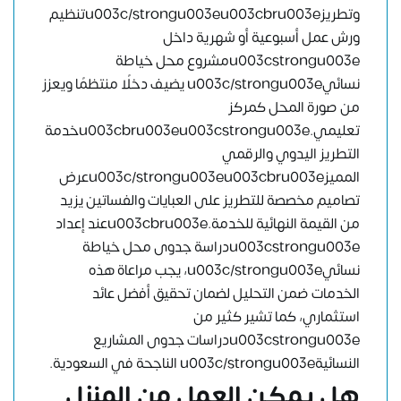
وتطريزu003c/strongu003eu003cbru003eتنظيم
ورش عمل أسبوعية أو شهرية داخل
u003cstrongu003eمشروع محل خياطة
نسائيu003c/strongu003e يضيف دخلًا منتظمًا ويعزز
من صورة المحل كمركز
تعليمي.u003cbru003eu003cstrongu003eخدمة
التطريز اليدوي والرقمي
المميزu003c/strongu003eu003cbru003eعرض
تصاميم مخصصة للتطريز على العبايات والفساتين يزيد
من القيمة النهائية للخدمة.u003cbru003eعند إعداد
u003cstrongu003eدراسة جدوى محل خياطة
نسائيu003c/strongu003e، يجب مراعاة هذه
الخدمات ضمن التحليل لضمان تحقيق أفضل عائد
استثماري، كما تشير كثير من
u003cstrongu003eدراسات جدوى المشاريع
النسائيةu003c/strongu003e الناجحة في السعودية.
هل يمكن العمل من المنزل