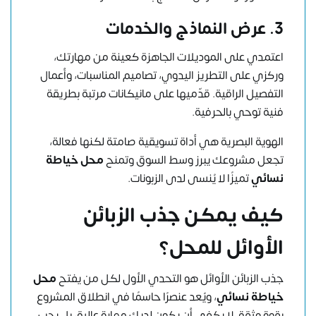
3. عرض النماذج والخدمات
اعتمدي على الموديلات الجاهزة كعينة من مهارتك،
وركزي على التطريز اليدوي، تصاميم المناسبات، وأعمال
التفصيل الراقية. قدّميها على مانيكانات مرتبة بطريقة
فنية توحي بالحرفية.
الهوية البصرية هي أداة تسويقية صامتة لكنها فعالة،
تجعل مشروعك يبرز وسط السوق وتمنح
محل خياطة
نسائي
تميزًا لا يُنسى لدى الزبونات.
كيف يمكن جذب الزبائن
الأوائل للمحل؟
جذب الزبائن الأوائل هو التحدي الأول لكل من يفتح
محل
خياطة نسائي
، ويُعد عنصرًا حاسمًا في انطلاق المشروع
بقوة وثقة. لا يكفي أن يكون لديك مهارة عالية، بل يجب