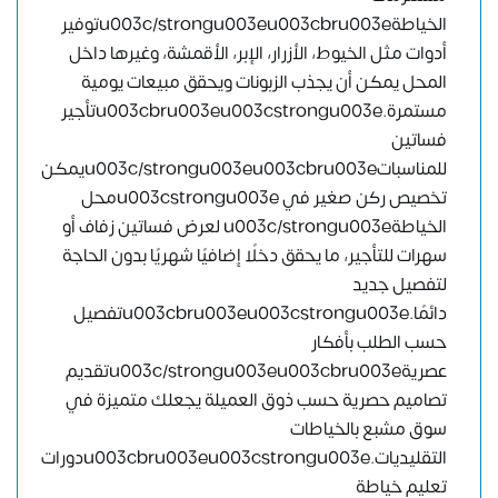
الخياطةu003c/strongu003eu003cbru003eتوفير
أدوات مثل الخيوط، الأزرار، الإبر، الأقمشة، وغيرها داخل
المحل يمكن أن يجذب الزبونات ويحقق مبيعات يومية
مستمرة.u003cbru003eu003cstrongu003eتأجير
فساتين
للمناسباتu003c/strongu003eu003cbru003eيمكن
تخصيص ركن صغير في u003cstrongu003eمحل
الخياطةu003c/strongu003e لعرض فساتين زفاف أو
سهرات للتأجير، ما يحقق دخلًا إضافيًا شهريًا بدون الحاجة
لتفصيل جديد
دائمًا.u003cbru003eu003cstrongu003eتفصيل
حسب الطلب بأفكار
عصريةu003c/strongu003eu003cbru003eتقديم
تصاميم حصرية حسب ذوق العميلة يجعلك متميزة في
سوق مشبع بالخياطات
التقليديات.u003cbru003eu003cstrongu003eدورات
تعليم خياطة