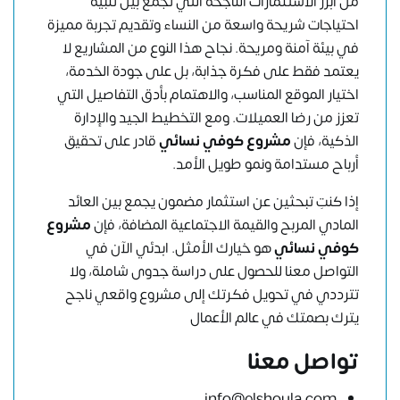
من أبرز الاستثمارات الناجحة التي تجمع بين تلبية
احتياجات شريحة واسعة من النساء وتقديم تجربة مميزة
في بيئة آمنة ومريحة. نجاح هذا النوع من المشاريع لا
يعتمد فقط على فكرة جذابة، بل على جودة الخدمة،
اختيار الموقع المناسب، والاهتمام بأدق التفاصيل التي
تعزز من رضا العميلات. ومع التخطيط الجيد والإدارة
الذكية، فإن
مشروع كوفي نسائي
قادر على تحقيق
أرباح مستدامة ونمو طويل الأمد.
إذا كنتِ تبحثين عن استثمار مضمون يجمع بين العائد
المادي المربح والقيمة الاجتماعية المضافة، فإن
مشروع
كوفي نسائي
هو خيارك الأمثل. ابدئي الآن في
التواصل معنا
للحصول على دراسة جدوى شاملة، ولا
تترددي في تحويل فكرتك إلى مشروع واقعي ناجح
يترك بصمتك في عالم الأعمال
تواصل معنا
info@elshoula.com