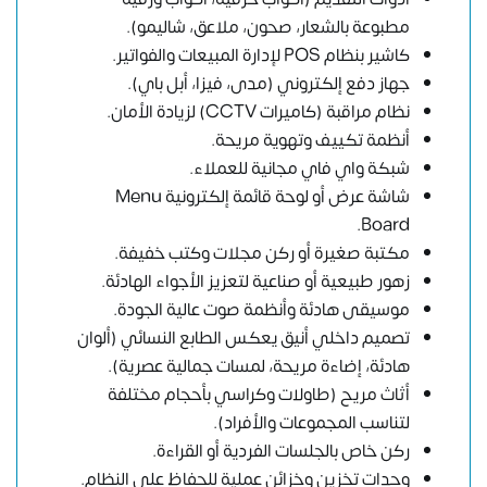
مطبوعة بالشعار، صحون، ملاعق، شاليمو).
كاشير بنظام POS لإدارة المبيعات والفواتير.
جهاز دفع إلكتروني (مدى، فيزا، أبل باي).
نظام مراقبة (كاميرات CCTV) لزيادة الأمان.
أنظمة تكييف وتهوية مريحة.
شبكة واي فاي مجانية للعملاء.
شاشة عرض أو لوحة قائمة إلكترونية Menu
Board.
مكتبة صغيرة أو ركن مجلات وكتب خفيفة.
زهور طبيعية أو صناعية لتعزيز الأجواء الهادئة.
موسيقى هادئة وأنظمة صوت عالية الجودة.
تصميم داخلي أنيق يعكس الطابع النسائي (ألوان
هادئة، إضاءة مريحة، لمسات جمالية عصرية).
أثاث مريح (طاولات وكراسي بأحجام مختلفة
لتناسب المجموعات والأفراد).
ركن خاص بالجلسات الفردية أو القراءة.
وحدات تخزين وخزائن عملية للحفاظ على النظام.