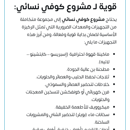
قوية لـ مشروع كوفي نسائي:
يحتاج
مشروع كوفي نسائي
إلى مجموعة متكاملة
من التجهيزات والمعدات الضرورية التي تمثل الركيزة
الأساسية لضمان بداية قوية وفعالة، ومن أبرز هذه
التجهيزات ما يلي:
ماكينة قهوة احترافية (إسبريسو – كابتشينو –
لاتيه).
مطحنة بن عالية الجودة.
ثلاجات لحفظ الحليب والعصائر والحلويات.
خلاطات لتحضير العصائر والسموذي.
فرن كهربائي أو كونفكشن لتسخين المعجنات
والحلويات.
ميكروويف للأطعمة الخفيفة.
سخانات ماء (بويلر) لتحضير الشاي والمشروبات
الساخنة.
أدوات التقديم (أكواب خزفية، أكواب ورقية