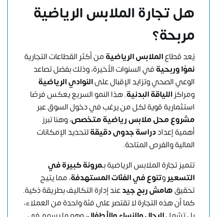
هل تجارة الملابس الرياضية
مربحة؟
يُعد قطاع
الملابس الرياضية
من أكثر القطاعات التجارية
نموًا وربحية
في السنوات الأخيرة، وذلك بفضل تصاعد
الوعي الصحي وتزايد الإقبال على
النوادي الرياضية
ومراكز
اللياقة البدنية
. هذا النمو السريع يعكس فرصًا
استثمارية قوية لكل من يرغب في دخول السوق عبر
مشروع محل ملابس رياضية متخصص
، وهنا تبرز
أهمية إعداد
دراسة جدوى دقيقة
لتحديد الإمكانات
المالية والفرص المتاحة.
تتميز تجارة الملابس الرياضية بـ
مرونة كبيرة في
التسعير
و
تنوع في الفئات المستهدفة
، مما يتيح
تحقيق
هامش ربح جيد
عند إدارة التكاليف بطريقة ذكية.
كما أن هذه التجارة لا تقتصر على فئة واحدة من العملاء،
بل تشمل
الرجال والنساء والأطفال
، وهو ما يسهم في