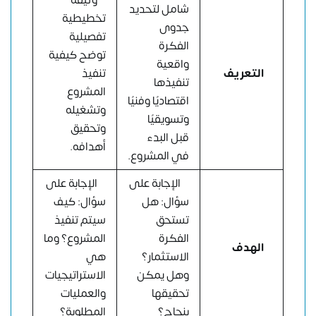
شامل لتحديد
تخطيطية
جدوى
تفصيلية
الفكرة
توضح كيفية
واقعية
التعريف
تنفيذ
تنفيذها
المشروع
اقتصاديًا وفنيًا
وتشغيله
وتسويقيًا
وتحقيق
قبل البدء
أهدافه.
في المشروع.
الإجابة على
الإجابة على
سؤال: هل
سؤال: كيف
تستحق
سيتم تنفيذ
الفكرة
المشروع؟ وما
الهدف
الاستثمار؟
هي
وهل يمكن
الاستراتيجيات
تحقيقها
والعمليات
بنجاح؟
المطلوبة؟