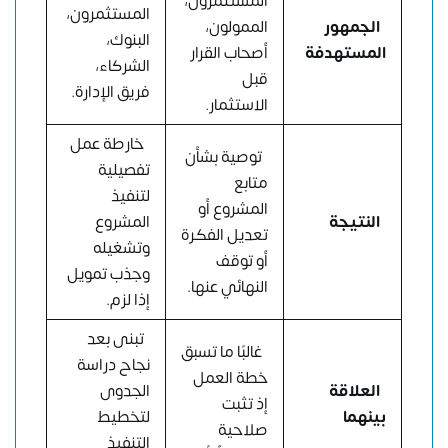
المستثمرون،
المستثمرون،
الجمهور
الممولون،
البنوك،
المستهدفة
أصحاب القرار
الشركاء،
قبل
فريق الإدارة.
الاستثمار.
خارطة عمل
توصية بشأن
تفصيلية
متابع
لتنفيذ
المشروع أو
النتيجة
المشروع
تعديل الفكرة
وتشغيله
أو توقف
وجذب تمويل
النهائي عنها.
إذا لزم.
تبنى بعد
غالبًا ما تسبق
نجاح دراسة
خطة العمل
العلاقة
الجدوى
إذ تثبت
بينهما
لتخطيط
صلاحية
التنفيذ