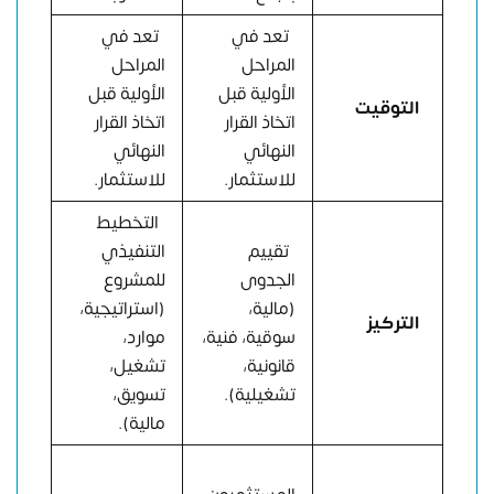
تعد في
تعد في
المراحل
المراحل
الأولية قبل
الأولية قبل
التوقيت
اتخاذ القرار
اتخاذ القرار
النهائي
النهائي
للاستثمار.
للاستثمار.
التخطيط
تقييم
التنفيذي
الجدوى
للمشروع
(مالية،
(استراتيجية،
التركيز
سوقية، فنية،
موارد،
قانونية،
تشغيل،
تشغيلية).
تسويق،
مالية).