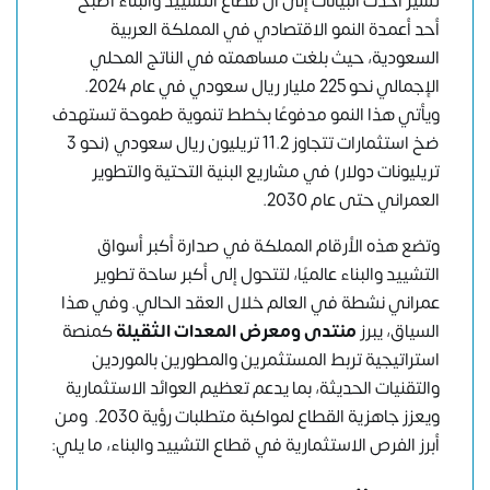
تشير أحدث البيانات إلى أن قطاع التشييد والبناء أصبح
أحد أعمدة النمو الاقتصادي في المملكة العربية
السعودية، حيث بلغت مساهمته في الناتج المحلي
الإجمالي نحو 225 مليار ريال سعودي في عام 2024.
ويأتي هذا النمو مدفوعًا بخطط تنموية طموحة تستهدف
ضخ استثمارات تتجاوز 11.2 تريليون ريال سعودي (نحو 3
تريليونات دولار) في مشاريع البنية التحتية والتطوير
العمراني حتى عام 2030.
وتضع هذه الأرقام المملكة في صدارة أكبر أسواق
التشييد والبناء عالميًا، لتتحول إلى أكبر ساحة تطوير
عمراني نشطة في العالم خلال العقد الحالي. وفي هذا
السياق، يبرز
منتدى ومعرض المعدات الثقيلة
كمنصة
استراتيجية تربط المستثمرين والمطورين بالموردين
والتقنيات الحديثة، بما يدعم تعظيم العوائد الاستثمارية
ويعزز جاهزية القطاع لمواكبة متطلبات رؤية 2030. ومن
أبرز الفرص الاستثمارية في قطاع التشييد والبناء، ما يلي: