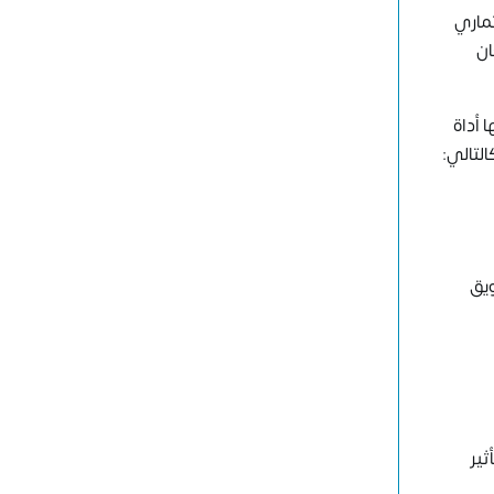
ثماري
ان
 أداة
لتالي:
ويق
ثير