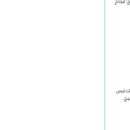
؛ لنجاح
ISO؛ نجاح المشروع الخاص بك ليس
يج،