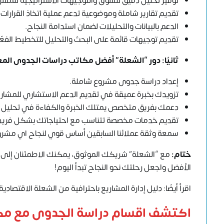
توفير تحليل دقيق للسوق والتوجيهات الاستراتيجية للمشر
تقديم تقارير شاملة وموضوعية تدعم عملية اتخاذ القرارات.
الدعم بالبيانات والتحليلات لضمان استدامة النجاح.
تقديم توجيهات قائمة على البحث والتحليل للتخطيط الفعّا
ثانيًا: دور “الشعلة” أفضل
مكاتب دراسات الجدوى المع
إعداد دراسة جدوى مشروع شاملة.
تزويدك بخبرة عميقة في تقديم الدعم الاستشاري للمشاري
دعمك بفريق متخصص يمتلك الخبرة والكفاءة في تحليل البي
تقديم خدمات مخصصة تتناسب مع احتياجاتك بشكل فريد
سمعة وثقة عملائنا السابقين أساس قوي لنجاح اي مشر
ختام:
مع “الشعلة” شريكك الموثوق، يمكنك الاطمئنان إلى 
الأفضل واجعل رحلتك نحو النجاح تبدأ اليوم!
اقرأ أيضًا: دليل إدارة المشاريع باحترافية من الشعلة الاقتصادية
اكتشف اقسام دراسة الجدوى مع مك