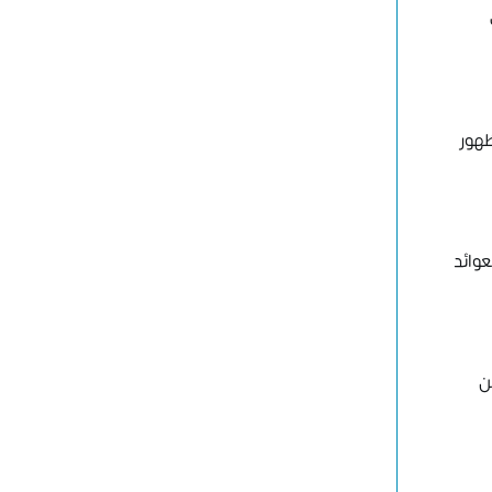
ظهور
عوائد
ن