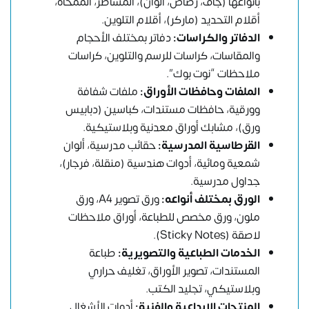
بأنواعها (جاف، رصاص، ألوان)، المساطر، الممحاة،
أقلام التحديد (ماركر)، أقلام التلوين.
الدفاتر والكراسات:
دفاتر بمختلف الأحجام
والمقاسات، كراسات للرسم والتلوين، كراسات
ملاحظات “نوت بوك”.
الملفات وحافظات الأوراق:
ملفات شفافة
وورقية، حافظات مستندات، كباسين (دبابيس
ورق)، مشابك أوراق معدنية وبلاستيكية.
القرطاسية المدرسية:
حقائب مدرسية، ألوان
شمعية ومائية، أدوات هندسية (منقلة، فرجار)،
جداول مدرسية.
الورق بمختلف أنواعه:
ورق تصوير A4، ورق
ملون، ورق مخصص للطباعة، أوراق ملاحظات
لاصقة (Sticky Notes).
الخدمات الطباعية والتصويرية:
طباعة
المستندات، تصوير الأوراق، تغليف حراري
وبلاستيكي، تجليد الكتب.
المنتجات الإبداعية والفنية:
أدوات الأشغال