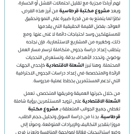
لهم أرباحًا مجزية مع تقليل احتمالات الفشل أو الخسارة،
ويعد
مشروع مكتبة قرطاسية
من أبرز هذه الفرص،
نظرًا لما يتمتع به من قدرة كبيرة على النمو وتحقيق
العوائد، بفضل القيمة الحقيقية التي يقدمها
للمستهلكين وسد احتياجات دائمة لا غنى عنها. ومع
ذلك، وكغيره من المشاريع الاستثمارية، فإن نجاحه
يتطلب إعداد دراسة جدوى متكاملة ترسم مسار العمل
بوضوح، وتحدد الأهداف بدقة، وتستعرض التحديات
المحتملة. وهنا تبرز
الشعلة الاقتصادية
كإحدى الجهات
الرائدة والمتخصصة في إعداد دراسات الجدوى الاحترافية
التي تدعم المستثمرين بخطط عملية مدروسة.
من خلال خبرتها العميقة وفريقها المتخصص، تعمل
الشعلة الاقتصادية
على تزويد المستثمرين برؤية شاملة
تغطي جميع الجوانب المتعلقة بـ
مشروع مكتبة
قرطاسية
، بدءًا من دراسة السوق وتحليل حجم الطلب،
مرورًا بتقدير التكاليف والإيرادات المتوقعة، وصولًا إلى
وضع استراتيجيات فعّالة لمواجهة المنافسة وتعزيز فرص