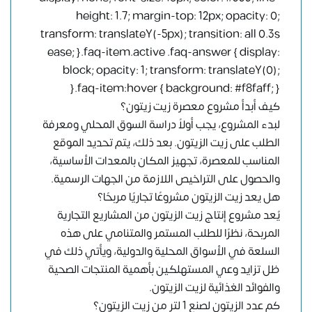
height: 1.7; margin-top: 12px; opacity: 0;
transform: translateY(-5px); transition: all 0.3s
ease; }.faq-item.active .faq-answer { display:
block; opacity: 1; transform: translateY(0);
}.faq-item:hover { background: #f8faff; }
كيف أبدأ مشروع معصرة زيت زيتون؟
لبدء المشروع، يجب أولاً دراسة السوق المحلي ومعرفة
الطلب على زيت الزيتون. بعد ذلك، يتم تحديد الموقع
المناسب للمعصرة، تجهيز المكان بالمعدات الأساسية،
والحصول على التراخيص اللازمة من الجهات الرسمية.
هل يعد زيت الزيتون مشروعًا تجاريًا مربحًا؟
يُعد مشروع إنتاج زيت الزيتون من المشاريع التجارية
المربحة، نظرًا للطلب المستمر والمتنامي على هذه
السلعة في الأسواق المحلية والدولية، ويأتي ذلك في
ظل تزايد وعي المستهلكين بأهمية المنتجات الصحية
والفوائد الغذائية لزيت الزيتون.
كم عدد الزيتون لصنع 1 لتر من زيت الزيتون؟