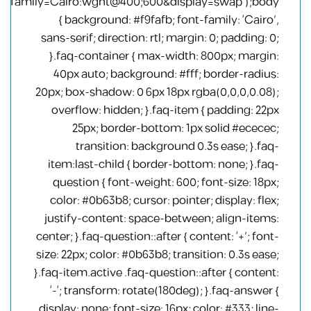
family=Cairo:wght@400;600&display=swap’);body
{ background: #f9fafb; font-family: ‘Cairo’,
sans-serif; direction: rtl; margin: 0; padding: 0;
}.faq-container { max-width: 800px; margin:
40px auto; background: #fff; border-radius:
20px; box-shadow: 0 6px 18px rgba(0,0,0,0.08);
overflow: hidden; }.faq-item { padding: 22px
25px; border-bottom: 1px solid #ececec;
transition: background 0.3s ease; }.faq-
item:last-child { border-bottom: none; }.faq-
question { font-weight: 600; font-size: 18px;
color: #0b63b8; cursor: pointer; display: flex;
justify-content: space-between; align-items:
center; }.faq-question::after { content: ‘+’; font-
size: 22px; color: #0b63b8; transition: 0.3s ease;
}.faq-item.active .faq-question::after { content:
‘-‘; transform: rotate(180deg); }.faq-answer {
display: none; font-size: 16px; color: #333; line-