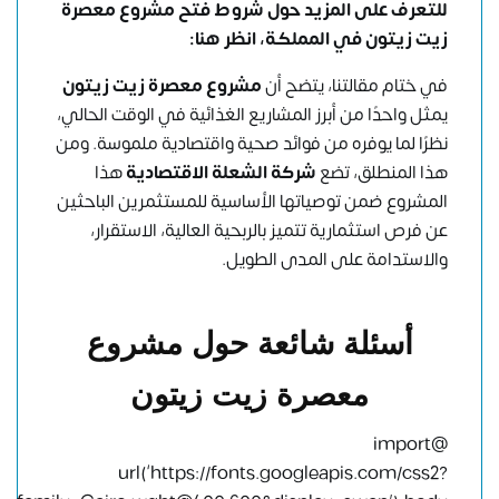
للتعرف على المزيد حول شروط فتح مشروع معصرة
زيت زيتون في المملكة،
انظر هنا
:
في ختام مقالتنا، يتضح أن
مشروع معصرة زيت زيتون
يمثل واحدًا من أبرز المشاريع الغذائية في الوقت الحالي،
نظرًا لما يوفره من فوائد صحية واقتصادية ملموسة. ومن
هذا المنطلق، تضع
شركة الشعلة الاقتصادية
هذا
المشروع ضمن توصياتها الأساسية للمستثمرين الباحثين
عن فرص استثمارية تتميز بالربحية العالية، الاستقرار،
والاستدامة على المدى الطويل.
أسئلة شائعة حول مشروع
معصرة زيت زيتون
@import
url(‘https://fonts.googleapis.com/css2?