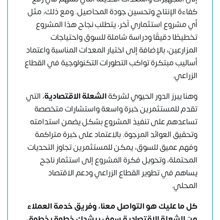
كفاءة الإنتاج وتحسين جودة المحاصيل. ومع ذلك، مثل
أي مشروع استثماري آخر، يتطلب نجاح هذا المشروع
تخطيطًا دقيقًا ودراسة شاملة للسوق واحتياجات
المزارعين، بالإضافة إلى اختيار المعدات المناسبة واعتماد
أساليب مبتكرة تواكب التطورات التكنولوجية في القطاع
الزراعي.
وهنا يبرز الدور الحيوي لشركة
الشعلة الاقتصادية
، التي
تقدم للمستثمرين خبرة واسعة واستشارات متخصصة
تساعدهم على تنفيذ المشروع بشكل يضمن استدامته
وتحقيق العوائد المرجوة. بالاعتماد على خبرة متراكمة
وفهم عميق للسوق، يمكن للمستثمرين تجاوز التحديات
المحتملة، وتحويل فكرة المشروع إلى استثمار ناجح
يساهم في تطوير القطاع الزراعي ودعم الاقتصاد
المحلي.
كل ما عليك هو
التواصل معنا
، وفريق خدمة العملاء
من الشعلة الاقتصادية سوف يرشدك خطوة بخطوة،