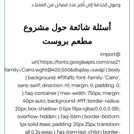
وصول الخدمة إلى أكبر عدد ممكن من العملاء.
أسئلة شائعة حول مشروع
مطعم بروست
@import
url(‘https://fonts.googleapis.com/css2?
family=Cairo:wght@400;600&display=swap’);body
{ background: #f9fafb; font-family: ‘Cairo’,
sans-serif; direction: rtl; margin: 0; padding: 0;
}.faq-container { max-width: 750px; margin:
40px auto; background: #fff; border-radius:
20px; box-shadow: 0 6px 18px rgba(0,0,0,0.08);
overflow: hidden; }.faq-item { border-bottom:
1px solid #eee; padding: 20px 25px; transition:
all 0.3s ease; }.faq-item:last-child { border-