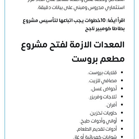
استثماري مدروس ومبني على بيانات دقيقة.
اقرأ ايضًا:
10خطوات يجب اتباعها لتأسيس مشروع
بطاطا كومبير ناجح
المعدات الازمة لفتح مشروع
مطعم بروست
قلايات بروست.
مصافي للزيت.
أحواض غسل.
ثلاجات وفريزر.
أفران.
حاويات تخزين.
أواني وأدوات طبخ.
أدوات تقديم الطعام.
شوايات كهربائية أو غاز.