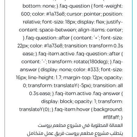
bottom: none; }.faq-question { font-weight:
600; color: #1a73e8; cursor: pointer; position:
relative; font-size: 18px; display: flex; justify-
content: space-between; align-items: center;
}.faq-question::after { content: ‘+’; font-size:
22px; color: #1a73e8; transition: transform 0.3s
ease; }.faq-item.active .faq-question::after {
content: ‘-‘; transform: rotate(180deg); }.faq-
answer { display: none; color: #333; font-size:
16px; line-height: 1.7; margin-top: 12px; opacity:
0; transform: translateY(-5px); transition: all
0.3s ease; }.faq-item.active .faq-answer {
display: block; opacity: 1; transform:
translateY(0); }.faq-item:hover { background:
#f8faff; }
العمالة المطلوبة في مشروع مطعم بروست
يتطلب مشروع مطعم بروست فريق عمل متكامل