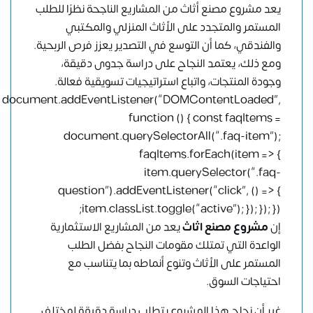
يعد مشروع مصنع أثاث من المشاريع الناجحة نظرًا للطلب
المستمر والمتجدد على الأثاث المنزلي والمكتبي
والفندقي، كما أن التوسع في التصدير يعزز فرص الربحية.
ومع ذلك، يعتمد النجاح على دراسة جدوى دقيقة،
وجودة المنتجات، واتباع استراتيجيات تسويقية فعالة.
document.addEventListener(“DOMContentLoaded”,
function () { const faqItems =
document.querySelectorAll(“.faq-item”);
faqItems.forEach(item => {
item.querySelector(“.faq-
question”).addEventListener(“click”, () => {
item.classList.toggle(“active”); }); }); });
إن
مشروع مصنع اثاث
يعد من المشاريع الاستثمارية
الواعدة التي تمتلك مقومات النجاح بفضل الطلب
المستمر على الأثاث وتنوع أنماطه بما يتناسب مع
احتياجات السوق.
غير أن نجاح هذا المشروع يتطلب دراسة دقيقة لمختلف