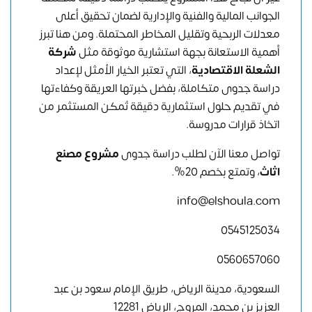
الجوانب المالية والفنية والإدارية لضمان تحقيق أعلى
معدلات الربحية وتقليل المخاطر المحتملة. ومن هنا تبرز
أهمية الاستعانة بجهة استشارية موثوقة مثل
شركة
الشعلة الاقتصادية
، التي تعتبر الخيار الأمثل لإعداد
دراسة جدوى متكاملة، بفضل خبرتها العريقة وكفاءتها
في تقديم حلول استثمارية دقيقة تُمكن المستثمر من
اتخاذ قرارات مدروسة.
تواصل معنا الآن
لطلب دراسة جدوى
مشروع مصنع
اثاث
، وتمتع بخصم 20%.
info@elshoula.com
0545125034
0560657060
السعودية، مدينة الرياض، طريق الإمام سعود بن عبد
العزيز بن محمد، المروج، الرياض 12281