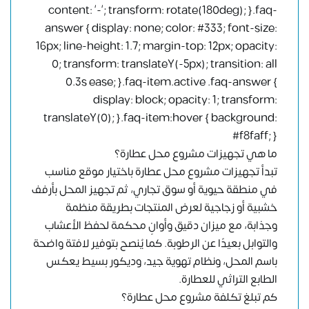
content: ‘-‘; transform: rotate(180deg); }.faq-
answer { display: none; color: #333; font-size:
16px; line-height: 1.7; margin-top: 12px; opacity:
0; transform: translateY(-5px); transition: all
0.3s ease; }.faq-item.active .faq-answer {
display: block; opacity: 1; transform:
translateY(0); }.faq-item:hover { background:
#f8faff; }
ما هي تجهيزات مشروع محل عطارة؟
تبدأ تجهيزات مشروع محل عطارة باختيار موقع مناسب
في منطقة حيوية أو سوق تجاري، ثم تجهيز المحل بأرفف
خشبية أو زجاجية لعرض المنتجات بطريقة منظمة
وجذابة، مع ميزان دقيق وأوانٍ محكمة لحفظ الأعشاب
والتوابل بعيدًا عن الرطوبة. كما يُنصح بتوفير لافتة واضحة
باسم المحل، ونظام تهوية جيد، وديكور بسيط يعكس
الطابع التراثي للعطارة.
كم تبلغ تكلفة مشروع محل عطارة؟