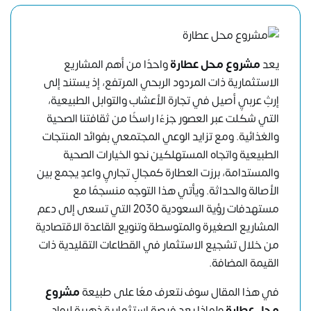
يعد
مشروع محل عطارة
واحدًا من أهم المشاريع
الاستثمارية ذات المردود الربحي المرتفع، إذ يستند إلى
إرثٍ عربيٍ أصيل في تجارة الأعشاب والتوابل الطبيعية،
التي شكلت عبر العصور جزءًا راسخًا من ثقافتنا الصحية
والغذائية. ومع تزايد الوعي المجتمعي بفوائد المنتجات
الطبيعية واتجاه المستهلكين نحو الخيارات الصحية
والمستدامة، برزت العطارة كمجالٍ تجاريٍ واعدٍ يجمع بين
الأصالة والحداثة. ويأتي هذا التوجه منسجمًا مع
مستهدفات رؤية السعودية 2030 التي تسعى إلى دعم
المشاريع الصغيرة والمتوسطة وتنويع القاعدة الاقتصادية
من خلال تشجيع الاستثمار في القطاعات التقليدية ذات
القيمة المضافة.
في هذا المقال سوف نتعرف معًا على طبيعة
مشروع
محل عطارة
ولماذا يعد فرصة استثمارية ذهبية لرواد