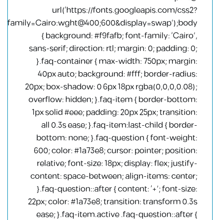
url(‘https://fonts.googleapis.com/css2?
family=Cairo:wght@400;600&display=swap’);body
{ background: #f9fafb; font-family: ‘Cairo’,
sans-serif; direction: rtl; margin: 0; padding: 0;
}.faq-container { max-width: 750px; margin:
40px auto; background: #fff; border-radius:
20px; box-shadow: 0 6px 18px rgba(0,0,0,0.08);
overflow: hidden; }.faq-item { border-bottom:
1px solid #eee; padding: 20px 25px; transition:
all 0.3s ease; }.faq-item:last-child { border-
bottom: none; }.faq-question { font-weight:
600; color: #1a73e8; cursor: pointer; position:
relative; font-size: 18px; display: flex; justify-
content: space-between; align-items: center;
}.faq-question::after { content: ‘+’; font-size:
22px; color: #1a73e8; transition: transform 0.3s
ease; }.faq-item.active .faq-question::after {