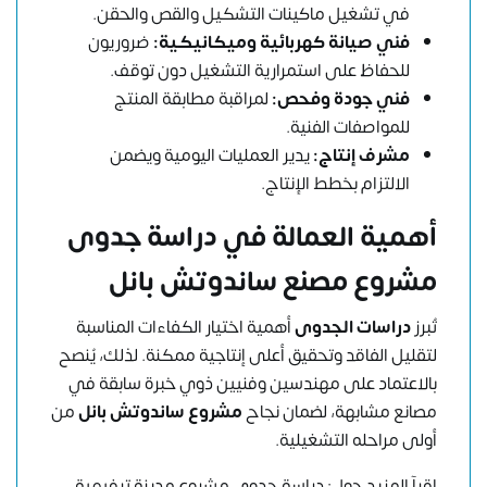
في تشغيل ماكينات التشكيل والقص والحقن.
فني صيانة كهربائية وميكانيكية:
ضروريون
للحفاظ على استمرارية التشغيل دون توقف.
فني جودة وفحص:
لمراقبة مطابقة المنتج
للمواصفات الفنية.
مشرف إنتاج:
يدير العمليات اليومية ويضمن
الالتزام بخطط الإنتاج.
أهمية العمالة في دراسة جدوى
مشروع مصنع ساندوتش بانل
تُبرز
دراسات الجدوى
أهمية اختيار الكفاءات المناسبة
لتقليل الفاقد وتحقيق أعلى إنتاجية ممكنة. لذلك، يُنصح
بالاعتماد على مهندسين وفنيين ذوي خبرة سابقة في
مصانع مشابهة، لضمان نجاح
مشروع ساندوتش بانل
من
أولى مراحله التشغيلية.
اقرآ المزيد حول:
دراسة جدوى مشروع مدينة ترفيهية