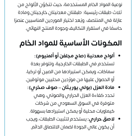
نوعية المواد الخام المستخدمة، حيث تتكوّن الألواح من
ثلاث طبقات رئيسية: طبقتان معدنيتان خارجيتان ومادة
عازلة في المنتصف. ويُعد اختيار الموردين المناسبين عنصرًا
حاسمًا في استقرار التكاليف وجودة المنتج النهائي.
المكونات الأساسية للمواد الخام
ألواح معدنية (صاج مجلفن أو ألمنيوم):
تستخدم في الطبقات الخارجية، وتتوفر بعدة
سماكات، ويمكن استيرادها من الصين أو تركيا،
أو الحصول عليها من مورّدين محليين موثوقين.
مادة العزل (بولي يوريثان – صوف صخري):
تحدد كفاءة العزل الحراري والصوتي، وهي
متوفرة في السوق السعودي من شركات
كيماويات محلية أو يمكن استيرادها بسهولة.
لاصق حراري:
يستخدم لتثبيت الطبقات، ويجب
أن يكون عالي الجودة لضمان الالتصاق الدائم.