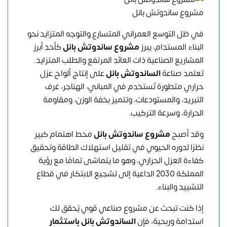
مشروع ساندوتش بانل
في ظل التوسع العمراني المتسارع والتوجه المتزايد نحو
البناء المستدام، يبرز
مشروع ساندوتش بانل
كأحد أبرز
المشاريع الصناعية ذات العائد المرتفع والطلب المتزايد.
تعتمد صناعة
الساندوتش بانل
على إنتاج ألواح عزل
حراري متطورة تُستخدم في المباني، الهناجر، غرف
التبريد، والمستودعات، وتتميز بخفة الوزن، ومقاومة
الحرارة، وسرعة التركيب.
وقد أصبح
مشروع ساندوتش بانل
محط اهتمام كبير
نظرًا لدوره الحيوي في تقليل استهلاك الطاقة وتحقيق
كفاءة العزل الحراري، وهو ما يتماشى تمامًا مع رؤية
المملكة 2030 الداعية إلى تشجيع الابتكار في قطاع
التشييد والبناء.
إذا كنت تبحث عن مشروع صناعي قوي يُحقق لك
استدامة وربحية، فإن
الساندوتش بانل باستثمار