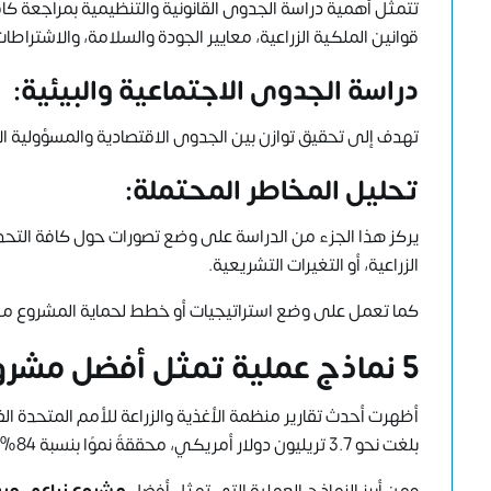
تتمثل أهمية دراسة الجدوى القانونية والتنظيمية بمراجعة كاف
قوانين الملكية الزراعية، معايير الجودة والسلامة، والاشتراطات 
دراسة الجدوى الاجتماعية والبيئية:
تهدف إلى تحقيق توازن بين الجدوى الاقتصادية والمسؤولية الا
تحليل المخاطر المحتملة:
يركز هذا الجزء من الدراسة على وضع تصورات حول كافة التحدي
الزراعية، أو التغيرات التشريعية.
كما تعمل على وضع استراتيجيات أو خطط لحماية المشروع من 
5 نماذج عملية تمثل أفضل مشروع زراعي مربح في الوقت الحالي
أظهرت أحدث تقارير
منظمة الأغذية والزراعة للأمم المتحدة الف
بلغت نحو 3.7 تريليون دولار أمريكي، محققةً نموًا بنسبة 84% مقارنة بعام 2000، وهو ما يعكس التطور المتسارع في هذا القطاع الحيوي.
ومن أبرز النماذج العملية التي تمثل أفضل
مشروع زراعي مرب