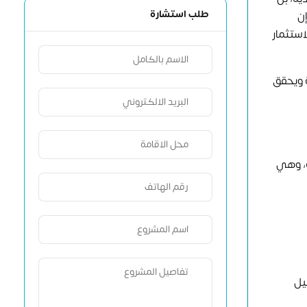
طلب استشارة
إن
استثمار
ة ويحقق
ة، وهي
يل