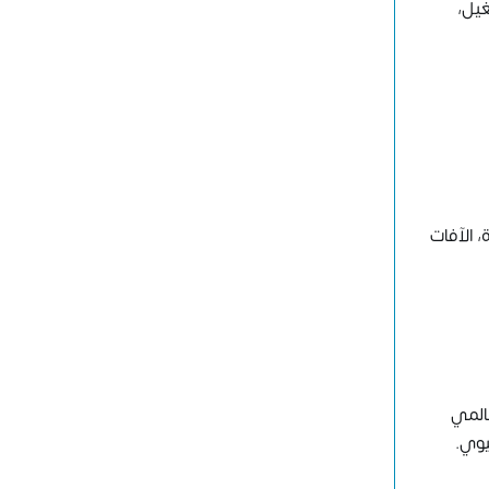
غيل،
 الآفات
عالمي