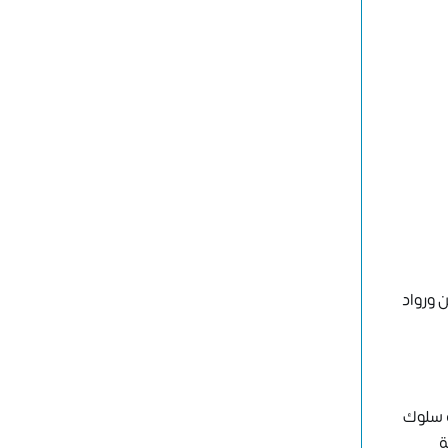
 ورواد
ة سلوك
ة