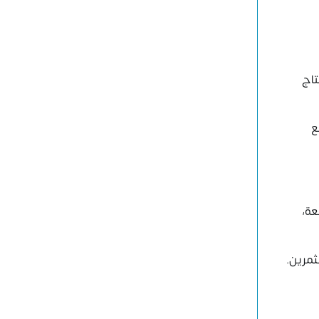
تاج
ع
عة،
ثمرين.