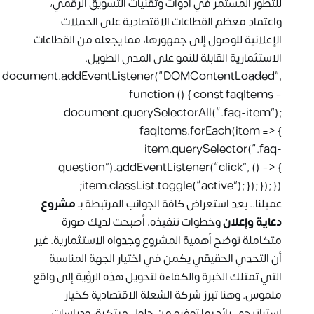
للتطور المستمر في أدوات وتقنيات التسويق الرقمي،
واعتماد معظم القطاعات الاقتصادية على الحملات
الإعلانية للوصول إلى جمهورها، مما يجعله من القطاعات
الاستثمارية القابلة للنمو على المدى الطويل.
document.addEventListener(“DOMContentLoaded”,
function () { const faqItems =
document.querySelectorAll(“.faq-item”);
faqItems.forEach(item => {
item.querySelector(“.faq-
question”).addEventListener(“click”, () => {
item.classList.toggle(“active”); }); }); });
عميلنا.. بعد استعراض كافة الجوانب المرتبطة بـ
مشروع
دعاية وإعلان
وخطوات تنفيذه، أصبحت لديك صورة
متكاملة توضح أهمية المشروع وجدواه الاستثمارية. غير
أن التحدي الحقيقي يكمن في اختيار الجهة المناسبة
التي تمتلك الخبرة والكفاءة لتحويل هذه الرؤية إلى واقع
ملموس. وهنا تبرز
شركة الشعلة الاقتصادية
كخيار
استراتيجي رائد بما توفره من حلول مبتكرة، ودراسات