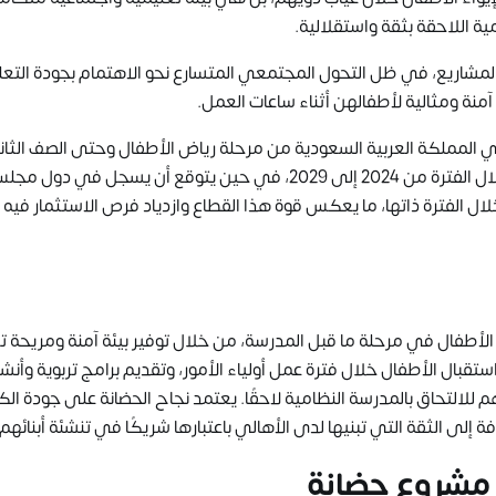
ية اللاحقة بثقة واستقلالية.
ن المشاريع، في ظل التحول المجتمعي المتسارع نحو الاهتمام بجودة التعل
 آمنة ومثالية لأطفالهن أثناء ساعات العمل.
ي المملكة العربية السعودية من مرحلة رياض الأطفال وحتى الصف الثا
من المتوقع أن ينمو بمعدل نمو سنوي مركب يبلغ نحو 9% خلال الفترة من 2024 إلى 2029، في حين يتوقع أن يسجل في دول
 الخليجي معدل نمو سنوي مركب يصل إلى 11.39% خلال الفترة ذاتها، ما يعكس قوة هذا القطاع وازدياد فرص الاستثمار فيه
طفال في مرحلة ما قبل المدرسة، من خلال توفير بيئة آمنة ومريحة تز
تقبال الأطفال خلال فترة عمل أولياء الأمور، وتقديم برامج تربوية وأن
لالتحاق بالمدرسة النظامية لاحقًا. يعتمد نجاح الحضانة على جودة الكا
ة إلى الثقة التي تبنيها لدى الأهالي باعتبارها شريكًا في تنشئة أبنائهم.
 مشروع حضانة