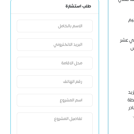
طلب استشارة
يم
ني عشر
 مجلس
يد
شطة
در