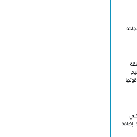
نجاحه
طقة
يم
قوتها
خلي
، إضافة