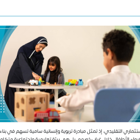
تثماري التقليدي، إذ تمثل مبادرة تربوية وإنسانية سامية تسهم في بناء 
إيواء الأطفال خلال غياب ذويهم، بل هي بيئة تعليمية واجتماعية متكامل