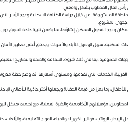
مشروع منذ البداية، مع تحديد البنود الأساسية مثل تجهيز المكان وشراء
 رأس المال المطلوب بشكل واقعي.
طقة المستهدفة، من خلال دراسة الكثافة السكانية وعدد الأسر التي
 جدوى المشروع.
ة المكان وعدد الفصول الممكن إنشاؤها، بما يضمن تلبية حاجة السوق دون
ات السكنية، سهل الوصول للآباء والأمهات، ويحقق أعلى معايير الأمان
لجهات الحكومية، بما في ذلك شروط السلامة والصحة والتصاريح التعليمي
 القريبة، الخدمات التي تقدمها، ومستوى أسعارها، ثم وضع خطة مدرو
للأطفال، بما يعزز من قيمة الحضانة ويجعلها أكثر جاذبية للأهالي الباحث
لوبين، مؤهلاتهم الأكاديمية والخبرة العملية، مع تصميم هيكل للرو
جار، الرواتب، فواتير الكهرباء والمياه، المواد التعليمية، والألعاب، ح