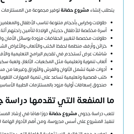
يتطلب إنشاء
مشروع حضانة
توفير مجموعة من المستلزمات ال
طاولات وكراسٍ بأحجام متنوعة تناسب الأطفال والمعلمي
أسرة مخصّصة للأطفال حديثي الولادة لتأمين راحتهم أثناء 
طاولات مخصصة لتغيير الحفاضات مزودة بوسائل الأمان وال
خزائن وأرفف منظمة لحفظ الكتب والألعاب والأغراض الش
شاشات عرض تُستخدم في تقديم البرامج التعليمية والأفلام
ألعاب تنموية وتعليمية مثل المكعبات، الألغاز، ولعبة سكر
أدوات فنية تشمل الألوان والفرش والأوراق وغيرها من مست
كتب قصصية وتعليمية تساعد على تنمية المهارات اللغوية 
صندوق إسعافات أولية مزود بالمستلزمات الطبية الأساسية
ما المنفعة التي تقدمها دراسة
تلعب دراسة جدوى
مشروع حضانة
دورًا هامًا في إرشاد المس
تنفيذ المشروع على أسس مدروسة، ومن أهم الأدوار الهامة الت