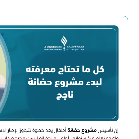
إن تأسيس
مشروع حضانة
أطفال يعد خطوة تتجاوز الإطار الاس
واعٍ ومتعلم منذ سنواته الأولى. فالحضانة ليست مجرد مكان ل