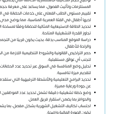
توضيح حجم التكاليف الاستثمارية الكاملة التي يحتاجها ال
المستلزمات وتأثيث الفصول، مما يساعد على معرفة حجم
تقييم مستوى الطلب الفعلي على خدمات الحضانة في المن
لديها أطفال في الفئة العمرية المناسبة، مما يوضح مدى
تحديد الطاقة الاستيعابية المثالية للحضانة وفقًا لمساح
تجاوز القدرة التشغيلية المتاحة.
دراسة الموقع المناسب بدقة، بحيث يكون قريبًا من التجمع
والراحة للأطفال.
حصر التراخيص القانونية والشروط التنظيمية اللازمة من ا
لتجنب أي عوائق مستقبلية.
تحليل وضع المنافسة في السوق عبر تحديد عدد الحضانات
لتقديم ميزة تنافسية.
تحديد البرامج التعليمية والأنشطة الترفيهية التي ستقدم 
عن جودة ورعاية مميزة.
وضع خطة تشغيلية دقيقة تشمل تحديد عدد الموظفين المط
والحوافز بما يضمن استقرار فريق العمل.
احتساب تكاليف التشغيل الشهرية بشكل مفصل، بما يشمل الإي
تكون الصورة المالية واضحة.