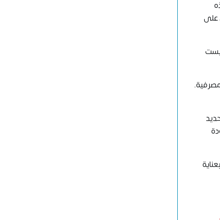
ه
 على
ليست
لمصرفية.
حديد
دة
عناية