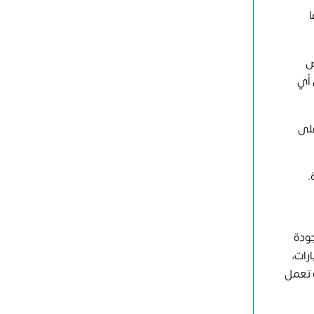
ا
ص
 أي
على
.
جودة
رات،
 تعمل