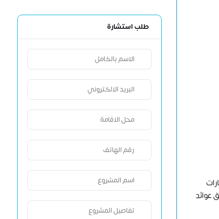
طلب استشارة
رات
 عوائد