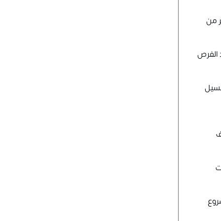
ر من
 الفرص
غسيل
ف
ت
روع