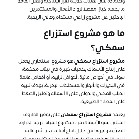
واعتماده على تقنيات حديثة تعزز الإنتاجية وتقلل الفاقد،
ما يجعله خيارًا مفضلًا لرواد الأعمال والمستثمرين
الباحثين عن مشروع زراعي مستدام وعالي الربحية.
ما هو مشروع استزراع
سمكي؟
مشروع استزراع سمكي
هو مشروع استثماري يعمل
على إنتاج الأسماك بكميات كبيرة في بيئات محكمة،
سواء في أحواض مائية، أحواض ترابية، أو أقفاص عائمة
في البحيرات والأنهار والمسطحات البحرية، بهدف تلبية
الطلب المحلي والدولي على الأسماك وتقليل الضغط
على المصايد الطبيعية.
يعتمد
مشروع استزراع سمكي
على توفير الظروف
المثلى لنمو الأسماك من حيث نوع المياه، درجة الحرارة،
التغذية، وغيرها من خلال اتباع أساليب حديثة وعالية
الجودة الكفاءة. ويتميز هذا النوع من المشاريع بقدرته