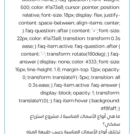
600; color: #1a73e8; cursor: pointer; position:
relative; font-size: 18px; display: flex; justify-
content: space-between; align-items: center;
}.faq-question::after { content: ‘+’; font-size:
22px; color: #1a73e8; transition: transform 0.3s
ease; }.faq-item.active .faq-question::after {
content: ‘-‘; transform: rotate(180deg); }.faq-
answer { display: none; color: #333; font-size:
16px; line-height: 1.8; margin-top: 12px; opacity:
0; transform: translateY(-5px); transition: all
0.3s ease; }.faq-item.active .faq-answer {
display: block; opacity: 1; transform:
translateY(0); }.faq-item:hover { background:
#f8faff; }
ما هي أنواع الأسماك المناسبة لـ مشروع استزراع
سمكي؟
تختلف أنواع الأسماك المناسبة حسب طبيعة المياه