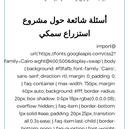
أسئلة شائعة حول مشروع
استزراع سمكي
@import
url(‘https://fonts.googleapis.com/css2?
family=Cairo:wght@400;600&display=swap’);body
{ background: #f9fafb; font-family: ‘Cairo’,
sans-serif; direction: rtl; margin: 0; padding: 0;
}.faq-container { max-width: 750px; margin:
40px auto; background: #fff; border-radius:
20px; box-shadow: 0 6px 18px rgba(0,0,0,0.08);
overflow: hidden; }.faq-item { border-bottom:
1px solid #eee; padding: 20px 25px; transition:
all 0.3s ease; }.faq-item:last-child { border-
bottom: none; }.faq-question { font-weight: