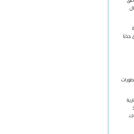
اطق
ال
ة
جذبًا
التطورات
رية
ك.