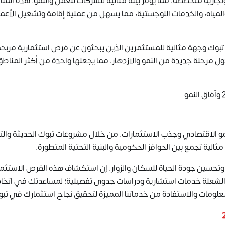
ارية متخصصة، مما يوفر بيئة مثالية للشركات للعمل والنمو. هذه المن
المياه، والخدمات اللوجستية، مما يسهل من عملية إقامة وتشغيل الأعم
 تبوك وجهة مثالية للمستثمرين الذين يبحثون عن فرص استثمارية مربح
مرحلة جديدة من النمو والازدهار، مما يجعلها واحدة من أكثر المناطق 
202 فرصة ذهبية؛ لتعزيز النمو الاقتصادي وجذب الاستثمارات. من خلال مشروعات تبوك الحديثة و
الية تجمع بين الحوافز الحكومية والبنية التحتية المتطورة.
حسين جودة الحياة للسكان والزوار. إن استكشاف هذه الفرص الاستثما
 الشعلة خدمات استشارية ودراسات جدوى تفصيلية؛ لمساعدتك في اتخاذ
علومات والاستفادة من خدماتنا المميزة لتحقيق نجاح استثمارك في تبو