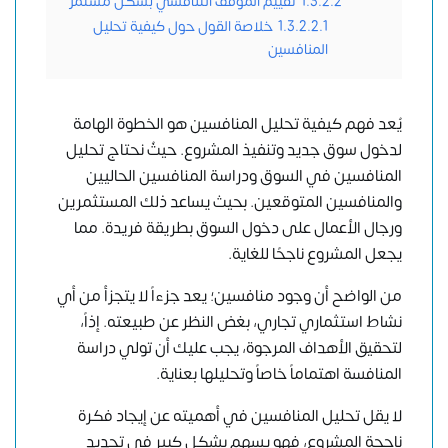
1.3.2.2
تقييم الموقف التنافسي بشكل مستمر
1.3.2.2.1
خلاصة القول حول كيفية تحليل
المنافسين
يُعد فهم كيفية تحليل المنافسين هو الخطوة الهامة
لدخول سوق جديد وتنفيذ المشروع. حيثُ نحتاج تحليل
المنافسين في السوق ودراسة المنافسين الحاليين
والمنافسين المتوقعين. بحيث يساعد ذلك المستثمرين
ورجال الأعمال على دخول السوق بطريقة فريدة. مما
يجعل المشروع ناجحًا للغاية.
من الواضح أن وجود منافسين؛ يعد جزءاً لا يتجزأ من أي
نشاط استثماري تجاري، بغض النظر عن طبيعته. إذاً،
لتحقيق الأهداف المرجوة، يجب عليك أن تولي دراسة
المنافسة اهتماماً خاصاً وتحليلها بعناية.
لا يقل تحليل المنافسين في أهميته عن إيجاد فكرة
ناجحة المشروع، فهو يسهم بشكل كبير في تحديد