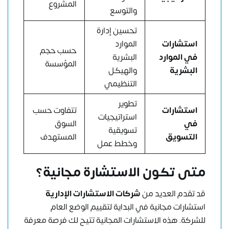
المشروع
والتوسع
تحسين إدارة
استشارات
الموارد
حسب حجم
في الموارد
البشرية
المؤسسة
البشرية
والهيكل
التنظيمي
تطوير
استشارات
تتفاوت حسب
استراتيجيات
في
السوق
تسويقية
التسويق
المستهدف
وخطط عمل
متى تكون الاستشارة مجانية؟
قد تقدم العديد من
شركات الاستشارات الإدارية
استشارات مجانية في البداية لتقييم الوضع العام
للشركة. هذه الاستشارات المجانية تتيح لك فرصة معرفة