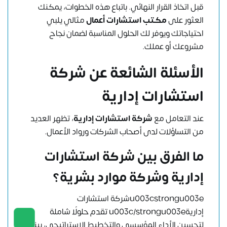
قبل اتخاذ القرار النهائي. باتباع هذه الخطوات، يمكنك
العثور على
مكتب استشارات أعمال
مثالي يلبي
احتياجاتك ويوفر لك الحلول المناسبة لضمان نجاح
مشروعك أو عملك.
الأسئلة الشائعة عن شركة
استشارات إدارية
عند التعامل مع
شركة استشارات إدارية
، تظهر العديد
من التساؤلات لدى أصحاب الشركات ورواد الأعمال.
ما الفرق بين شركة استشارات
إدارية وشركة موارد بشرية؟
u003cstrongu003eشركة استشارات
إداريةu003c/strongu003e تقدم حلولًا شاملة
لتحسين الأداء المؤسسي والتخطيط الاستراتيجي، بينما