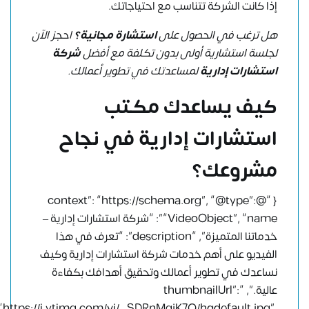
إذا كانت الشركة تتناسب مع احتياجاتك.
هل ترغب في الحصول على
استشارة مجانية؟
احجز الآن
لجلسة استشارية أولى بدون تكلفة مع أفضل
شركة
استشارات إدارية
لمساعدتك في تطوير أعمالك.
كيف يساعدك
مكتب
استشارات إدارية
في نجاح
مشروعك؟
{ “@context”: “https://schema.org”, “@type”:
“VideoObject”, “name”: “شركة استشارات إدارية –
خدماتنا المتميزة”, “description”: “تعرف في هذا
الفيديو على أهم خدمات شركة استشارات إدارية وكيف
نساعدك في تطوير أعمالك وتحقيق أهدافك بكفاءة
عالية.”, “thumbnailUrl”:
“https://i.ytimg.com/vi/_SDRnMgjK7Q/hqdefault.jpg”,