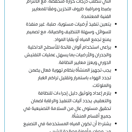
التي تتطلب درجات حرارة منخفضة، مع الالتزام
بضبط ومراقبة ظروف التخزين وفقًا للمعايير
الفنية المعتمدة.
يتعين تنفيذ أرضيات مستوية، صلبة، غير منفذة
للسوائل، وسهلة التنظيف والصيانة، مع تصميم
يمنع تجمع المياه أو بقايا المواد.
يراعى استخدام ألوان فاتحة للأسطح الداخلية
والجدران والأرضيات بما يسهل عمليات التفتيش
الدوري ويعزز معايير النظافة.
يجب تجهيز المنشأة بنظام تهوية فعال يضمن
تجدد الهواء باستمرار وتقليل تراكم الغبار
والملوثات.
يلزم إعداد وتوثيق دليل إجراءات للنظافة
والتعقيم، يحدد آليات التنفيذ والرقابة لضمان
تحقيق مستوى عالٍ من السلامة التصنيعية في
جميع أقسام المنشأة.
يشترط أن تكون المياه المستخدمة في التصنيع
من مصادر مأمونة وصالحة للشرب.