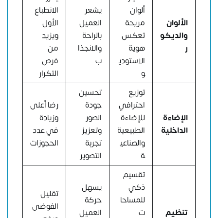
ألوان
يشعر
الانطباع
الألوان
مريحة
العميل
الأول
والديكو
تعكس
بالراحة
ويزيد
ر
هوية
والانجذا
من
الاستودي
ب
فرص
و
التكرار
توزيع
تحسين
احترافي
جودة
رضا أعلى
الإضاءة
للإضاءة
الصور
وزيادة
الداخلية
الطبيعية
وتعزيز
في عدد
والصناعي
تجربة
الحجوزات
ة
التصوير
تقسيم
ذكي
يسهل
تقليل
للمساحا
حركة
الفوضى
تنظيم
ت
العميل