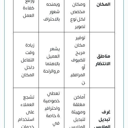
ورفع
المكان
ومكان
ويمنحه
كفاءة
مخصص
شعور
العمل
لكل نوع
بالاحتراف
تصوير
توفير
مكان
زيادة
يشعر
مريح
وقت
مناطق
العميل
للضيوف
التفاعل
الانتظار
بالاهتما
أو
داخل
م والراحة
المرافقي
المكان
ن
تعطي
أماكن
تشجع
خصوصية
مغلقة
العملاء
واحترافي
غرف
ومهيئة
على
ة خاصة
تبديل
لتبديل
استخدام
في
الملابس
الملابس
خدمات