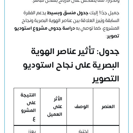
وتكرارًا، مما ينعكس على الأرباح بشكل مباشر.
جميل جدًا! إليك
جدول منسق وبسيط
يدعم الفقرة
السابقة ويُبرز العلاقة بين عناصر الهوية البصرية ونجاح
المشروع، كما توصي به
دراسة جدوى مشروع استوديو
تصوير
:
جدول: تأثير عناصر الهوية
البصرية على نجاح استوديو
التصوير
النتيجة
الأثر
على
العنصر
الوصف
على
المشرو
العميل
ع
اختيار
يعزز