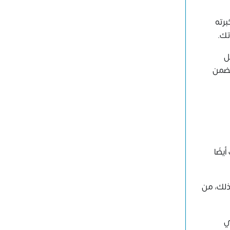
برته
تك.
ل
 تضمن
 النهائي. تحليل SWOT، الذي يُعرف أيضًا
 ذلك، من
ي