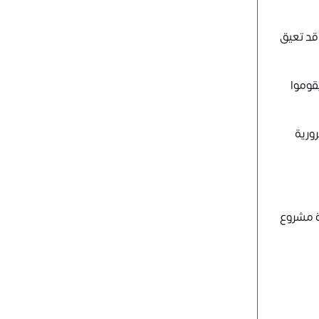
 قد تعيق
ويقوموا
 نجاح الفكرة في السوق. لذا، يعد تحليل SWOT أداةً ضرورية
فكرة مشروع ناجح يمكن أن يكون تحديًا كبيرًا. لذلك، قمنا بجمع أفضل 100 فكرة مشروع