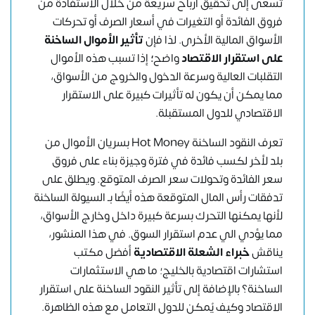
تسعى إلى تحقيق أرباح سريعة من خلال الاستفادة من
فروق الفائدة أو التغيرات في أسعار الصرف أو تحركات
الأسواق المالية الأخرى. لذا فإن
تأثير الأموال الساخنة
على استقرار الاقتصاد
واضح
؛
إذا تسبب هذه الأموال
التقلبات العالية وسرعة الدخول والخروج من الأسواق،
مما يمكن أن يكون له تأثيرات كبيرة على الاستقرار
الاقتصادي للدول المستقبلة.
تعرف النقود الساخنة Hot Money بسريان الأموال من
بلد لأخر لكسب فائدة في فترة وجيزة بناء على فروق
سعر الفائدة وتحولات سعر الصرف المتوقع. ويطلق على
تدفقات رأس المال المتوقعة هذه أيضًا بـ السيولة الساخنة
لأنها يمكنها التحرك بسرعة كبيرة داخل وخارج الأسواق،
مما يؤدي الي عدم استقرار السوق. في هذا المنشور،
يناقش
خبراء الشعلة الاقتصادية
أفضل مكتب
استشارات اقتصادية
بالخليج؛ ما هي الاستثمارات
الساخنة؟ بالإضافة إلى تأثير النقود الساخنة على استقرار
الاقتصاد وكيف يُمكن للدول التعامل مع هذه الظاهرة.