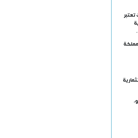
 تعتبر
لي 36%. من ناحية
لمملكة
رها من الفرص الاستثمارية
و،