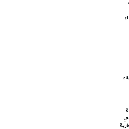
اء
اء
ة
عي
ارية