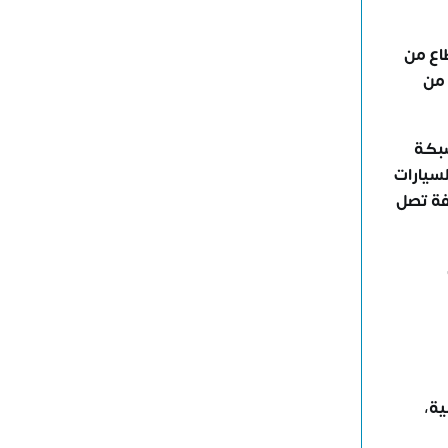
لهذا القطاع من
 من
شبكة
ة السيارات
فة تصل
ية،