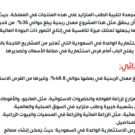
جمدة لتلبية الطلب المتزايد على هذه المنتجات في المملكة، حيث
السعودية من أكبر الدول المستوردة للحوم عالميًا. يمكن أن يحقق مثل هذا المشروع معدل ربحية يبلغ حوا
ما يجعلها تمتلك ميزة تنافسية في إنتاج التمور ذات الجودة العالية.
مارية الواعدة في السعودية التي تُعتبر من المشاريع الناجحة با
يفتح الباب أمام فرص استثمارية في صناعة الأسماك وتصديرها.
ائي:
تقدم مثل هذه المشاريع عائدًا مرتفعًا، حيث يمكن أن يبلغ معدل الربحية في بعضها حوالي 48.8%، وغي
ارع لزراعة الفواكه والخضروات الاستوائية، مثل المانجو، والأفوكاد
 بشعبية كبيرة وطلب متزايد في السوق المحلية والعالمية.
مائية، مثل الزراعة المائية والزراعة في المحميات والبيوت الزراعية،
لمحاصيل.
رص الاستثمارية الواعدة في السعودية
؛ حيثُ يُمكن إنشاء مصانع