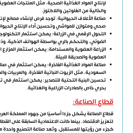
لإنتاج المواد الغذائية الصحية، مثل المنتجات العضوية
والخالية من الغلوتين واللاكتوز.
صناعة الأعلاف الحيوانية: توجد فرص لإنشاء مصانع لإن
صحي ومتوازن للمواشي وتحسين أداء الإنتاج الحيوا
التحول الرقمي في الزراعة: يمكن استثمار التكنولوجيا
الضوئي، والتحكم بالري بواسطة الهواتف الذكية، وذلك
الزراعة العضوية والمستدامة: يمكن استثمار المزارع 
العضوية والصديقة للبيئة.
صناعة المواد الغذائية الفاخرة: يمكن استثمار في صناع
السعودية
، مثل الزيوت النباتية الفاخرة، والمربيات وا
تحسين البنية التحتية للتصدير: يمكن استثمار في تطو
بحري خاص بالصادرات الزراعية والغذائية.
قطاع الصناعة:
قطاع الصناعة يشكل جزءًا أساسيًا من جهود المملكة العر
لتعزيز الاقتصاد. بينما كانت الاعتمادية السابقة على الق
كجزء من رؤيتها للمستقبل، وتُعد صناعة التصنيع واحدة من