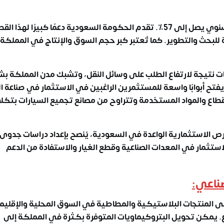
وهو الأمر الذي ينعكس إيجاباً على الاقتصاد بمعدل نمو سنوي يصل إلى 57٪. تقدم الحكومة السعودية دعمًا كبيرًا 
مة للبحث والتطوير. كما تُعتبر كبر حجم السوق والإنتاج في المملكة
ات نتيجة لارتفاع الطلب على وسائل النقل، وتشبك مدن المملكة ب
ها أكثر من 200,000 كيلومتر، مما يفتح أبوابًا واسعة للمستثمرين الراغبين في الاستثمار في صناع
قطاع والمواد المستخدمة وتتراوح من مصانع تجميع السيارات بتكل
رص الاستثمارية الواعدة في السعودية، يُنصح
بإعداد دراسات جدوى
استثمار في المعدات الصناعية وقطع الغيار والاستفادة من الدعم
ناعي:
لى المنتجات البلاستيكية والمطاطية في السوق المحلية والإقليم
ع. يمكن تحويل البتروكيماويات المتوفرة بكثرة في المملكة إلى