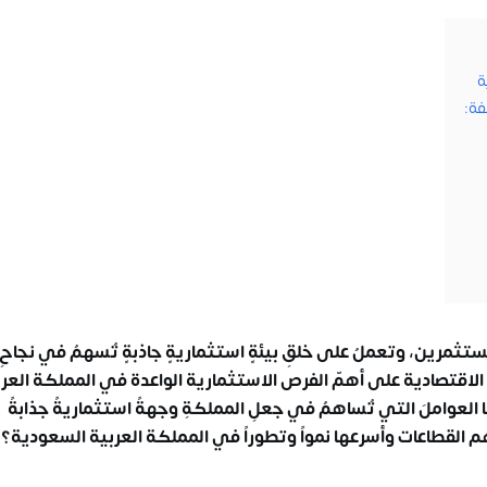
فة:
مستثمرين، وتعملُ على خلقِ بيئةٍ استثماريةٍ جاذبةٍ تُسهمُ في نجاحِ
الاقتصادية
على أهمّ الفرص الاستثمارية الواعدة في المملكة العرب
لسعودية 2030، وسنُناقشُ أيضًا العواملَ التي تُساهمُ في جعلِ المملكةِ وجهةً استثماريةً جذابةً
 القطاعات وأسرعها نمواً وتطوراً في المملكة العربية السعودية؟ 