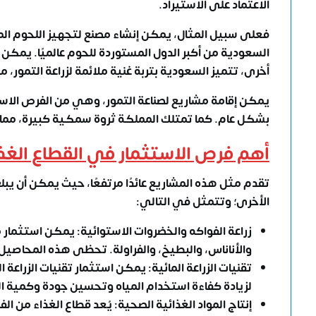
الاعتماد على الاستيراد.
فعلى سبيل المثال، يمكن إنشاء مصنع لتجهيز اللحوم الم
أخرى، تتميز السعودية بتربة غنية ملائمة لزراعة التمور، م
يمكن إقامة مشاريع لصناعة التمور، وهي من الفرص الاستث
بشكل عام. كما تمتلك المملكة ثروة سمكية كبيرة، مما 
أهم فرص الاستثمار في القطاع الغذ
الأخرى؛ وتتمثل في التالي:
زراعة الفواكه والخضروات الاستوائية: يمكن استثمار مز
والأناناس، والبطيخ، والفراولة. تحظى هذه المحاصيل
تقنيات الزراعة المائية: يمكن استثمار تقنيات الزراعة ال
لزيادة كفاءة استخدام المياه وتحسين جودة وكمية ا
إنتاج المواد الغذائية الصحية: يُعد قطاع الغذاء من
الف