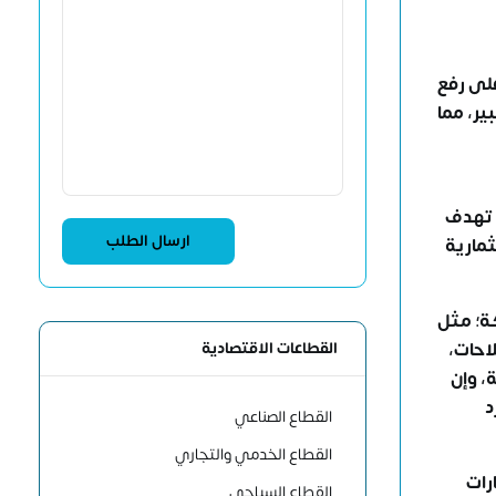
على رفع
ير، مما
نب. تعد هذه الجهود جزءاً أساسياً من رؤية 2030، التي تهدف
 فرص استثمارية
ة؛ مثل
القطاعات الاقتصادية
احات،
، وإن
د
القطاع الصناعي
القطاع الخدمي والتجاري
رات
القطاع السياحي