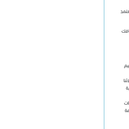
عتمد
افك
يم
نا
ة
ات
مة