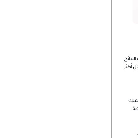
لنتائج
ول أكثر
عملك
صة.