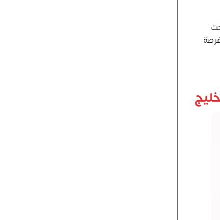
حت
فرصة