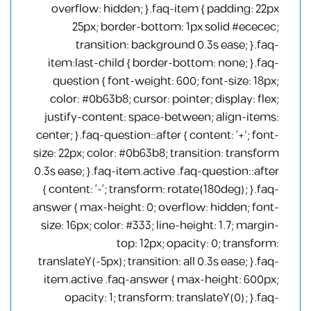
overflow: hidden; }.faq-item { padding: 22px
25px; border-bottom: 1px solid #ececec;
transition: background 0.3s ease; }.faq-
item:last-child { border-bottom: none; }.faq-
question { font-weight: 600; font-size: 18px;
color: #0b63b8; cursor: pointer; display: flex;
justify-content: space-between; align-items:
center; }.faq-question::after { content: ‘+’; font-
size: 22px; color: #0b63b8; transition: transform
0.3s ease; }.faq-item.active .faq-question::after
{ content: ‘-‘; transform: rotate(180deg); }.faq-
answer { max-height: 0; overflow: hidden; font-
size: 16px; color: #333; line-height: 1.7; margin-
top: 12px; opacity: 0; transform:
translateY(-5px); transition: all 0.3s ease; }.faq-
item.active .faq-answer { max-height: 600px;
opacity: 1; transform: translateY(0); }.faq-