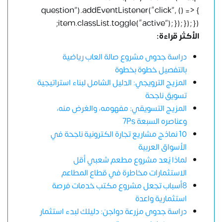
question”).addEventListener(“click”, () => {
item.classList.toggle(“active”); }); }); });
الأكثر قراءة:
دراسة جدوى مشروع صالة العاب رياضية
بالتفصيل خطوة بخطوة
المزيج الترويجي: الدليل الشامل لبناء استراتيجية
تسويق ناجحة
المزيج التسويقي: مفهومه، والغرض منه،
وعناصره السبعة 7Ps
10 نماذج مشاريع تجارة الكترونية ناجحة في
الأسواق العربية
لماذا يُعد مشروع مطعم شعبي أقل
الاستثمارات مخاطرة في قطاع المطاعم
8أسباب تجعل مشروع مكتب خدمات فرصة
استثمارية واعدة
دراسة جدوى مزرعة دواجن: دليلك لبدء استثمار