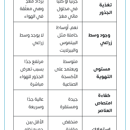
جزئيًا أو كليًا
برذاذ مغذٍ
تغذية
في محلول
وهي معلّقة
الجذور
مائي مغذٍ
في الهواء
نعم، أوساط
وجود وسط
خاملة مثل
لا يوجد وسط
زراعي
البيتموس
زراعي
والبيرلايت
متوسط
مرتفع جدًا
مستوى
ويعتمد على
بسبب تعرض
التهوية
الأكسجة
الجذور للهواء
الصناعية
مباشرة
كفاءة
جيدة
عالية جدًا
امتصاص
ومستقرة
وسريعة
العناصر
منخفض
الأقل بين
استهلاك
مقارنة
جميع نظم