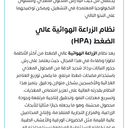
يختلفان من حيث آلية رش المحلول المغذي، ومستوى
التكنولوجيا المعتمدة في التشغيل، ويمكن توضيحهما
على النحو التالي:
نظام الزراعة الهوائية عالي
الضغط (HPA)
يعد نظام
الزراعة الهوائية
عالي الضغط من أكثر الأنظمة
تطورًا وكفاءة في هذا المجال، حيث يعتمد على رش
جذور النباتات برذاذ شديد الدقة من المحلول المغذي
باستخدام مضخات ضغط مرتفع، ما يضمن توزيع العناصر
الغذائية والأكسجين بشكل متوازن ودقيق. يتميز هذا
النظام بقدرته العالية على تعزيز امتصاص المغذيات،
وتسريع معدلات النمو، وتحقيق إنتاجية مرتفعة وجودة
محصول محسّنة، وهو ما يجعله خيارًا مثاليًا للأبحاث
الزراعية، والمزارع التجارية المتقدمة، وإنتاج المحاصيل
عالية القيمة مثل الخضروات الورقية والأعشاب الطبية.
ورغم تكلفته الاستثمارية المرتفعة نسبيًا وحاجته إلى