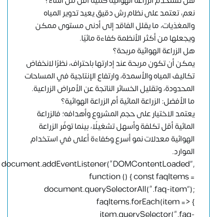
هل تستخدم الزراعة الهوائية كمية أقل من الماء؟
نعم، تعتمد على نظام رش دقيق يعيد تدوير المياه
والمغذيات، ما يقلل الفاقد إلى أدنى مستوى ممكن
ويجعلها من أكثر الأنظمة كفاءة مائيًا.
هل الزراعة الهوائية مربحة؟
يمكن أن تكون مربحة عند إدارتها باحتراف، نظرًا لانخفاض
تكاليف المياه والأسمدة، وارتفاع الإنتاجية في المساحات
المحدودة، وتقليل الخسائر الناتجة عن الأمراض الزراعية.
ما الأفضل: الزراعة المائية أم الزراعة الهوائية؟
يعتمد الاختيار على حجم المشروع وأهدافه؛ فالزراعة
المائية أقل تكلفة وأسهل تشغيلًا، بينما توفّر الزراعة
الهوائية معدلات نمو أسرع وكفاءة أعلى في استخدام
الموارد.
document.addEventListener(“DOMContentLoaded”,
function () { const faqItems =
document.querySelectorAll(“.faq-item”);
faqItems.forEach(item => {
item.querySelector(“.faq-