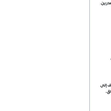
صدرين.
ف إلى
اق
،