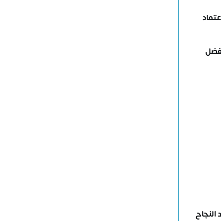
عتماد
بفضل
 النجاح