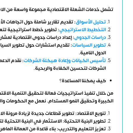
تشمل خدمات الشعلة الاقتصادية مجموعة واسعة من الاس
تحليل الأسواق
: تقديم تقارير شاملة حول اتجاهات ال
التخطيط الاستراتيجي
: تطوير خطط استراتيجية لتعزي
دراسات الجدوى
: إعداد دراسات جدوى اقتصادية لمشار
تطوير السياسات
: تقديم استشارات حول تطوير السياس
الدول النامية.
تأسيس الكيانات
وإعادة هيكلة الشركات
: نقدم الدع
الشركات لتحسين الكفاءة والربحية.
كيف يمكننا المساعدة
؟
من خلال تنفيذ استراتيجيات فعالة لتحقيق التنمية الاقت
الكبيرة وتحقيق النمو المستدام. نعمل مع الحكومات وال
تنويع الاقتصاد: تطوير قطاعات جديدة لزيادة مرونة الا
تطوير البنية التحتية: الاستثمار في البنية التحتية ل
تعزيز التعليم والتدريب: بناء قاعدة من العمالة الماهرة