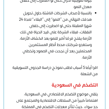
جولة تمويلية أخرى حتى لو اضطررت إلى خفض
معدل النمو.
بالنسبة لأصحاب الشركات الناشئة حاول تحويل
هدفك النهائي من “النمو” إلى “البقاء” لمدة 24
شهرًا المقبلة حتى لو اضطررت إلى خفض
النفقات، فبقاء الشركة على قيد الحياة في تلك
الأزمة يفتح فرصًا أكبر للنمو بعد انكشاف الأزمة،
وستغدو شركتك محط أنظار المستثمرين
المحتملين بعد أن نجحت في الصمود وتخطي
الأزمة.
اقرا أيضًا 5 أسباب لطلب نموذج دراسة الجدوى التسويقية
من الشعلة
التضخم في السعودية
يلقي موضوع التضخم الاقتصادي في السعودية،
اهتماماً كبيراً من السلطات الاقتصادية والمجتمع على
حد سواء. حيثُ تتأثر معدلات التضخم في المملكة