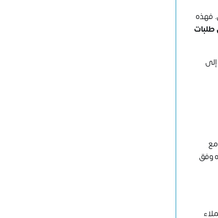
. فهذه
طلبات
لى
مع
ه وفق
ملاء