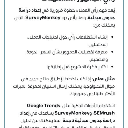
يُعد فهم رأي العملاء خطوة ضرورية في
إعداد دراسة
جدوى مبدئية
، وهنا يأتي دور
SurveyMonkey
، الذي
يمكنك من:
إنشاء استطلاعات رأي حول احتياجات العملاء
المحتملين.
معرفة تفضيلات الجمهور بشأن السعر، الجودة،
والتصميم.
اختبار فكرة المشروع قبل إطلاقها.
مثال عملي
: إذا كنت تخطط لإطلاق منتج جديد في
مجال التكنولوجيا، يمكنك إرسال استبيان لمعرفة الميزات
الأكثر طلبًا لدى جمهورك.
استخدام الأدوات الذكية مثل
،
Google Trends
SEMrush
، و
SurveyMonkey
يساعدك في
إعداد
دراسة جدوى مبدئية ناجحة
، مما يمكنك من تحليل
السوق، دراسة المنافسة، حساب التكاليف، ومعرفة رأي