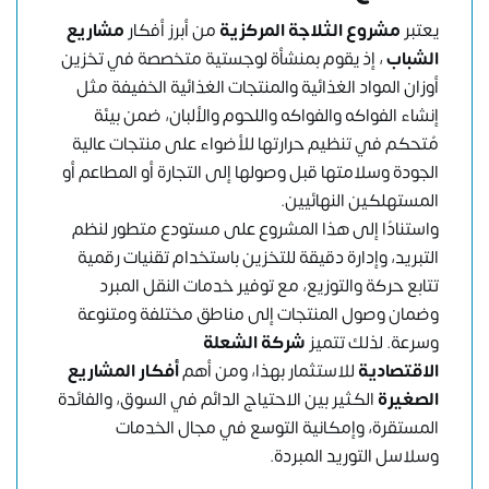
يعتبر
مشروع الثلاجة المركزية
من أبرز أفكار
مشاريع
الشباب
، إذ يقوم بمنشأة لوجستية متخصصة في تخزين
أوزان المواد الغذائية والمنتجات الغذائية الخفيفة مثل
إنشاء الفواكه والفواكه واللحوم والألبان، ضمن بيئة
مُتحكم في تنظيم حرارتها للأضواء على منتجات عالية
الجودة وسلامتها قبل وصولها إلى التجارة أو المطاعم أو
المستهلكين النهائيين.
واستنادًا إلى هذا المشروع على مستودع متطور لنظم
التبريد، وإدارة دقيقة للتخزين باستخدام تقنيات رقمية
تتابع حركة والتوزيع، مع توفير خدمات النقل المبرد
وضمان وصول المنتجات إلى مناطق مختلفة ومتنوعة
وسرعة. لذلك تتميز
شركة الشعلة
الاقتصادية
للاستثمار بهذا، ومن أهم
أفكار المشاريع
الصغيرة
الكثير بين الاحتياج الدائم في السوق، والفائدة
المستقرة، وإمكانية التوسع في مجال الخدمات
وسلاسل التوريد المبردة.