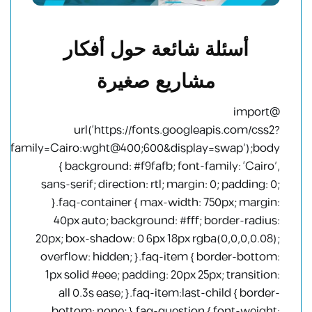
أسئلة شائعة حول أفكار
مشاريع صغيرة
@import
url(‘https://fonts.googleapis.com/css2?
family=Cairo:wght@400;600&display=swap’);body
{ background: #f9fafb; font-family: ‘Cairo’,
sans-serif; direction: rtl; margin: 0; padding: 0;
}.faq-container { max-width: 750px; margin:
40px auto; background: #fff; border-radius:
20px; box-shadow: 0 6px 18px rgba(0,0,0,0.08);
overflow: hidden; }.faq-item { border-bottom:
1px solid #eee; padding: 20px 25px; transition:
all 0.3s ease; }.faq-item:last-child { border-
bottom: none; }.faq-question { font-weight: