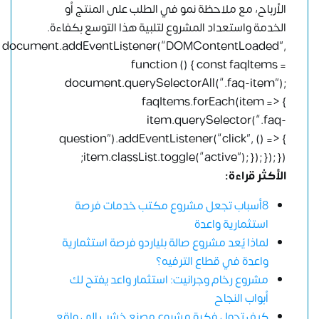
الأرباح، مع ملاحظة نمو في الطلب على المنتج أو
الخدمة واستعداد المشروع لتلبية هذا التوسع بكفاءة.
document.addEventListener(“DOMContentLoaded”,
function () { const faqItems =
document.querySelectorAll(“.faq-item”);
faqItems.forEach(item => {
item.querySelector(“.faq-
question”).addEventListener(“click”, () => {
item.classList.toggle(“active”); }); }); });
الأكثر قراءة:
8أسباب تجعل مشروع مكتب خدمات فرصة
استثمارية واعدة
لماذا يُعد مشروع صالة بلياردو فرصة استثمارية
واعدة في قطاع الترفيه؟
مشروع رخام وجرانيت: استثمار واعد يفتح لك
أبواب النجاح
كيف تحول فكرة مشروع مصنع خشب إلى واقع