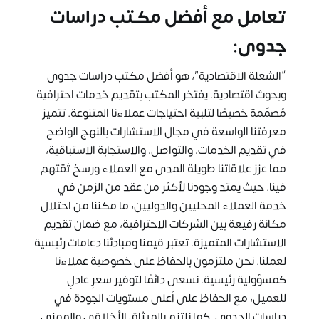
تعامل مع أفضل مكتب دراسات
جدوى:
“الشعلة الاقتصادية”، هو أفضل مكتب دراسات جدوى
وبحوث اقتصادية. يفتخر المكتب بتقديم خدمات احترافية
مُصمّمة خصيصًا لتلبية احتياجات عملاءنا المتنوعة. تتميز
معرفتنا الواسعة في مجال الاستشارات بالنهج الواضح
في تقديم الخدمات، والتواصل، والاستجابة الاستباقية،
مما عزز علاقاتنا طويلة المدى مع العملاء ورسخ ثقتهم
فينا. حيث يمتد وجودنا لأكثر من عقد من الزمن في
خدمة العملاء المحليين والدوليين، ما مكننا من احتلال
مكانة رفيعة بين الشركات الاحترافية، مع ضمان تقديم
الاستشارات المتميزة. تعتبر قيمنا ومبادئنا دعامات رئيسية
لعملنا. نحن ملتزمون بالحفاظ على خصوصية عملاءنا
كمسؤولية رئيسية. نسعى دائمًا لتوفير سعرٍ عادلٍ
للعميل، مع الحفاظ على أعلى مستويات الجودة في
دراسات الجدوى. كما نلتزم بالميثاق الأخلاقي والمهني