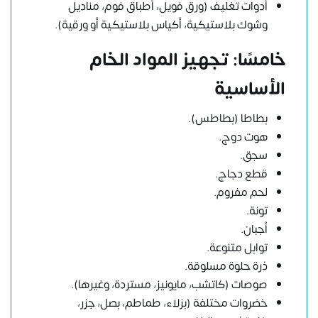
أدوات تغليف (ورق فويل، أطباق فوم، مناديل
وشوك بلاستيكية، أكياس بلاستيكية أو ورقية).
خامسًا: تجهيز المواد الخام
الأساسية
بطاطا (بطاطس).
هوت دوج.
سجق.
قطع دجاج.
لحم مفروم.
تونة.
أجبان.
توابل متنوعة.
ذرة حلوة مسلوقة.
صوصات (كاتشب، مايونيز، مستردة، وغيرها).
خضروات مختلفة (بزلاء، طماطم، بصل، جزر،