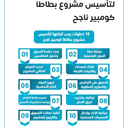
لتأسيس مشروع بطاطا
كومبير ناجح