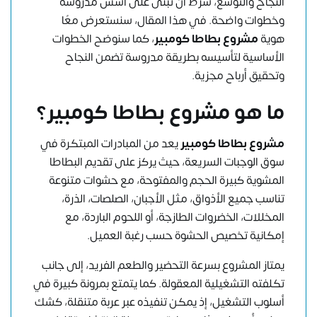
النجاح والتوسع، شرط أن تبنى على أسس مدروسة
وخطوات واضحة. في هذا المقال، سنستعرض معًا
هوية
مشروع بطاطا كومبير
، كما سنوضح الخطوات
الأساسية لتأسيسه بطريقة مدروسة تضمن النجاح
وتحقيق أرباح مجزية.
ما هو مشروع بطاطا كومبير؟
مشروع بطاطا كومبير
يعد من المبادرات المبتكرة في
سوق الوجبات السريعة، حيث يركز على تقديم البطاطا
المشوية كبيرة الحجم والمفتوحة، مع حشوات متنوعة
تناسب جميع الأذواق، مثل الأجبان، الصلصات، الذرة،
المخللات، الخضروات الطازجة، أو اللحوم الباردة، مع
إمكانية تخصيص الحشوة حسب رغبة العميل.
يمتاز المشروع بسرعة التحضير والطعم الفريد، إلى جانب
تكلفته التشغيلية المعقولة. كما يتمتع بمرونة كبيرة في
أسلوب التشغيل، إذ يمكن تنفيذه عبر عربة متنقلة، كشك