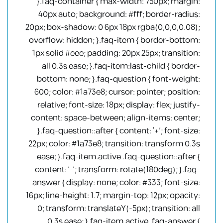
}.faq-container { max-width: 750px; margin:
40px auto; background: #fff; border-radius:
20px; box-shadow: 0 6px 18px rgba(0,0,0,0.08);
overflow: hidden; }.faq-item { border-bottom:
1px solid #eee; padding: 20px 25px; transition:
all 0.3s ease; }.faq-item:last-child { border-
bottom: none; }.faq-question { font-weight:
600; color: #1a73e8; cursor: pointer; position:
relative; font-size: 18px; display: flex; justify-
content: space-between; align-items: center;
}.faq-question::after { content: ‘+’; font-size:
22px; color: #1a73e8; transition: transform 0.3s
ease; }.faq-item.active .faq-question::after {
content: ‘-‘; transform: rotate(180deg); }.faq-
answer { display: none; color: #333; font-size:
16px; line-height: 1.7; margin-top: 12px; opacity:
0; transform: translateY(-5px); transition: all
0.3s ease; }.faq-item.active .faq-answer {