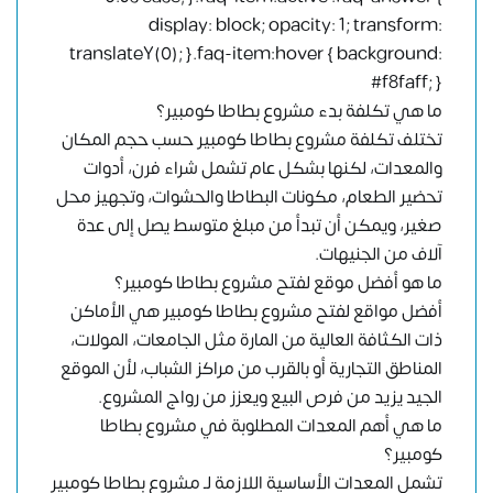
display: block; opacity: 1; transform:
translateY(0); }.faq-item:hover { background:
#f8faff; }
ما هي تكلفة بدء مشروع بطاطا كومبير؟
تختلف تكلفة مشروع بطاطا كومبير حسب حجم المكان
والمعدات، لكنها بشكل عام تشمل شراء فرن، أدوات
تحضير الطعام، مكونات البطاطا والحشوات، وتجهيز محل
صغير، ويمكن أن تبدأ من مبلغ متوسط يصل إلى عدة
آلاف من الجنيهات.
ما هو أفضل موقع لفتح مشروع بطاطا كومبير؟
أفضل مواقع لفتح مشروع بطاطا كومبير هي الأماكن
ذات الكثافة العالية من المارة مثل الجامعات، المولات،
المناطق التجارية أو بالقرب من مراكز الشباب، لأن الموقع
الجيد يزيد من فرص البيع ويعزز من رواج المشروع.
ما هي أهم المعدات المطلوبة في مشروع بطاطا
كومبير؟
تشمل المعدات الأساسية اللازمة لـ مشروع بطاطا كومبير