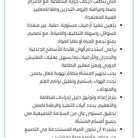
التي تتطلب درجات حرارة منخفضة، مع الالتزام
بضبط ومراقبة ظروف التخزين وفقًا للمعايير
الفنية المعتمدة.
يتعين تنفيذ أرضيات مستوية، صلبة، غير منفذة
للسوائل، وسهلة التنظيف والصيانة، مع تصميم
يمنع تجمع المياه أو بقايا المواد.
يراعى استخدام ألوان فاتحة للأسطح الداخلية
والجدران والأرضيات بما يسهل عمليات التفتيش
الدوري ويعزز معايير النظافة.
يجب تجهيز المنشأة بنظام تهوية فعال يضمن
تجدد الهواء باستمرار وتقليل تراكم الغبار
والملوثات.
يلزم إعداد وتوثيق دليل إجراءات للنظافة
والتعقيم، يحدد آليات التنفيذ والرقابة لضمان
تحقيق مستوى عالٍ من السلامة التصنيعية في
جميع أقسام المنشأة.
يشترط أن تكون المياه المستخدمة في التصنيع
من مصادر مأمونة وصالحة للشرب.