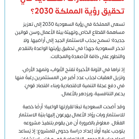
تحقيق رؤية المملكة 2030؟
تسعى المملكة في رؤية السعودية 2030 إلى تعزيز
مساهمة القطاع الخاص وتهيئة بيئة الأعمال وسن قوانين
جديدة؛ تسمح بجذب الاستثمار الجيد إلى أراضيها. ولا
تدخر السعودية جهدًا في تحقيق رؤيتها الواعدة بالتقدم
والتطور على كافة الأصعدة والمجالات.
إذ نراها في الآونة الأخيرة تفتح الأبواب، وتمهد الأرض،
وتزيل العقبات لجذب عدد أكبر من المستثمرين رغبةً منها
في دفع عجلة التنمية الاقتصادية وبناء اقتصاد قويّ،
يدعم التنافسية، ويزدهر بالأعمال.
وقد أضحت السعودية تبعًا لقرارتها الواعية؛ أرضًا خصبة
للاستثمار وبات روّاد الأعمال يهرعون إليها بنيّة الاستثمار
الفعّال. معلومٌ بالضرورة أن من يقوم بتنفيذ مشروعه
يتوجب عليه أولًا
إعداد دراسة جدوى للمشروع
؛ إذ يُساعد