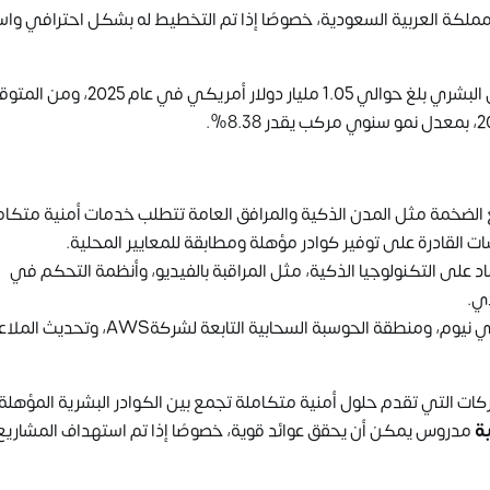
المملكة العربية السعودية، خصوصًا إذا تم التخطيط له بشكل احترافي و
وقد اشارة الاحصائيات المحلية الأخيرة إلى أن حجم سوق الأمن البشري بلغ حوالي 1.05 مليار دولا
 الضخمة مثل المدن الذكية والمرافق العامة تتطلب خدمات أمنية متكام
ات القادرة على توفير كوادر مؤهلة ومطابقة للمعايير المحلية.
اد على التكنولوجيا الذكية، مثل المراقبة بالفيديو، وأنظمة التحكم في
دي.
: مثل مركز بيانات DataVolt في نيوم، ومنطقة الحوسبة السحابية التابعة لشركةAWS،
ركات التي تقدم حلول أمنية متكاملة تجمع بين الكوادر البشرية المؤهلة
ة
مدروس يمكن أن يحقق عوائد قوية، خصوصًا إذا تم استهداف المشاريع