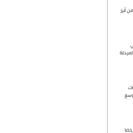
ن أبرز
ي
لمرحلة
ات
وسع،
خصًا