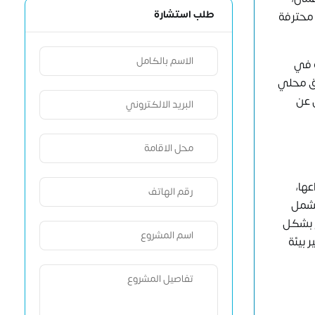
طلب استشارة
 محترفة
ة في
طاق محلي
 عن
ها،
 تشمل
ع بشكل
 بيئة