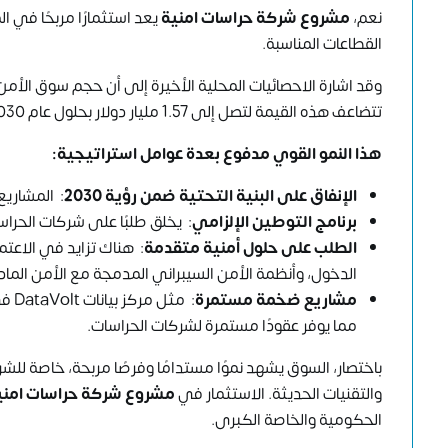
نعم،
مشروع شركة حراسات امنية
يعد استثمارًا مربحًا في 
القطاعات المناسبة.
تتضاعف هذه القيمة لتصل إلى 1.57 مليار دولار بحلول عام 2030، بمعدل نمو سنوي مركب يقدر 8.38%.
هذا النمو القوي مدفوع بعدة عوامل استراتيجية
:
الإنفاق على البنية التحتية ضمن رؤية 2030
: المشاريع
برنامج التوطين الإلزامي
: يخلق طلبًا على شركات الحراس
الطلب على حلول أمنية متقدمة
: هناك تزايد في الاعتم
الدخول، وأنظمة الأمن السيبراني المدمجة مع الأمن الما
مشاريع ضخمة مستمرة
مما يوفر عقودًا مستمرة لشركات الحراسات.
باختصار، السوق يشهد نموًا مستدامًا وفرصًا مربحة، خاصة للش
والتقنيات الحديثة. الاستثمار في
مشروع شركة حراسات امني
الحكومية والخاصة الكبرى.