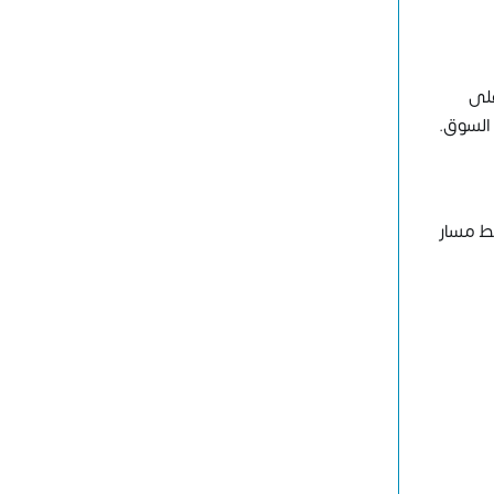
على
 السوق.
بط مسار