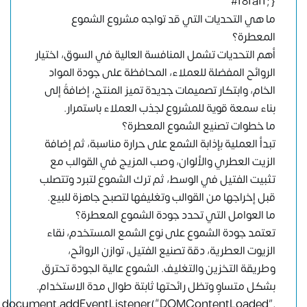
#f8faff; }
ما هي التحديات التي قد تواجه مشروع الشموع
المعطرة؟
أهم التحديات تشمل المنافسة العالية في السوق، اختيار
الروائح المفضلة للعملاء، المحافظة على جودة المواد
الخام، وابتكار تصميمات جديدة تميز المنتج، إضافةً إلى
بناء سمعة قوية للمشروع لجذب العملاء باستمرار.
ما خطوات تصنيع الشموع المعطرة؟
تبدأ العملية بإذابة الشمع على حرارة مناسبة، ثم إضافة
الزيت العطري والألوان، وصب المزيج في القوالب مع
تثبيت الفتيل في الوسط، ثم ترك الشموع لتبرد وتتصلب
قبل إخراجها من القوالب وتغليفها لتصبح جاهزة للبيع.
ما العوامل التي تحدد جودة الشموع المعطرة؟
تعتمد جودة الشموع على نوع الشمع المستخدم، نقاء
الزيوت العطرية، دقة تصنيع الفتيل، توازن الروائح،
وطريقة التخزين والتغليف. الشموع عالية الجودة تحترق
بشكل متساوٍ وتظل رائحتها ثابتة طوال مدة الاستخدام.
document.addEventListener(“DOMContentLoaded”,