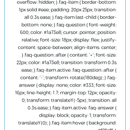
overflow: hidden; }.faq-item { border-bottom:
1px solid #eee; padding: 20px 25px; transition:
all 0.3s ease; }.faq-item:last-child { border-
bottom: none; }.faq-question { font-weight:
600; color: #1a73e8; cursor: pointer; position:
relative; font-size: 18px; display: flex; justify-
content: space-between; align-items: center;
}.faq-question::after { content: ‘+’; font-size:
22px; color: #1a73e8; transition: transform 0.3s
ease; }.faq-item.active .faq-question::after {
content: ‘-‘; transform: rotate(180deg); }.faq-
answer { display: none; color: #333; font-size:
16px; line-height: 1.7; margin-top: 12px; opacity:
0; transform: translateY(-5px); transition: all
0.3s ease; }.faq-item.active .faq-answer {
display: block; opacity: 1; transform:
translateY(0); }.faq-item:hover { background: