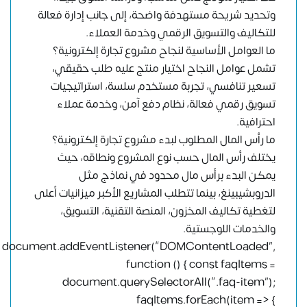
وتحديد شريحة مستهدفة واضحة، إلى جانب إدارة فعالة
للتكاليف والتسويق الرقمي وخدمة العملاء.
ما العوامل الأساسية لنجاح مشروع تجارة إلكترونية؟
تشمل عوامل النجاح اختيار منتج عليه طلب حقيقي،
تسعير تنافسي، تجربة مستخدم سلسة، استراتيجيات
تسويق رقمي فعالة، نظام دفع آمن، وخدمة عملاء
احترافية.
ما رأس المال المطلوب لبدء مشروع تجارة إلكترونية؟
يختلف رأس المال حسب نوع المشروع ونطاقه، حيث
يمكن البدء برأس مال محدود في نماذج مثل
الدروبشيبينغ، بينما تتطلب المشاريع الأكبر ميزانيات أعلى
لتغطية تكاليف المخزون، المنصة التقنية، التسويق،
والخدمات اللوجستية.
document.addEventListener(“DOMContentLoaded”,
function () { const faqItems =
document.querySelectorAll(“.faq-item”);
faqItems.forEach(item => {