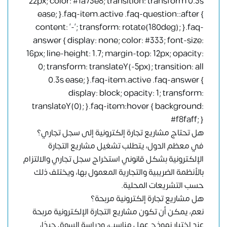
22px; color: #1a73e8; transition: transform 0.3s
ease; }.faq-item.active .faq-question::after {
content: ‘-‘; transform: rotate(180deg); }.faq-
answer { display: none; color: #333; font-size:
16px; line-height: 1.7; margin-top: 12px; opacity:
0; transform: translateY(-5px); transition: all
0.3s ease; }.faq-item.active .faq-answer {
display: block; opacity: 1; transform:
translateY(0); }.faq-item:hover { background:
#f8faff; }
هل تحتاج مشاريع تجارة إلكترونية إلى سجل تجاري؟
في معظم الدول، يتطلب تشغيل مشاريع التجارة
الإلكترونية بشكل قانوني استخراج سجل تجاري والالتزام
بالأنظمة الضريبية والتجارية المعمول بها، ويختلف ذلك
حسب التشريعات المحلية.
هل مشاريع تجارة إلكترونية مربحة؟
نعم، يمكن أن تكون مشاريع التجارة الإلكترونية مربحة
عند اختيار نموذج عمل مناسب، ودراسة السوق جيدًا،