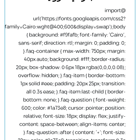
@import
url(‘https://fonts.googleapis.com/css2?
family=Cairo:wght@400;600&display=swap’);body
{ background: #f9fafb; font-family: ‘Cairo’,
sans-serif; direction: rtl; margin: 0; padding: 0;
}.faq-container { max-width: 750px; margin:
40px auto; background: #fff; border-radius:
20px; box-shadow: 0 6px 18px rgba(0,0,0,0.08);
overflow: hidden; }.faq-item { border-bottom:
1px solid #eee; padding: 20px 25px; transition:
all 0.3s ease; }.faq-item:last-child { border-
bottom: none; }.faq-question { font-weight:
600; color: #1a73e8; cursor: pointer; position:
relative; font-size: 18px; display: flex; justify-
content: space-between; align-items: center;
}.faq-question::after { content: ‘+’; font-size: