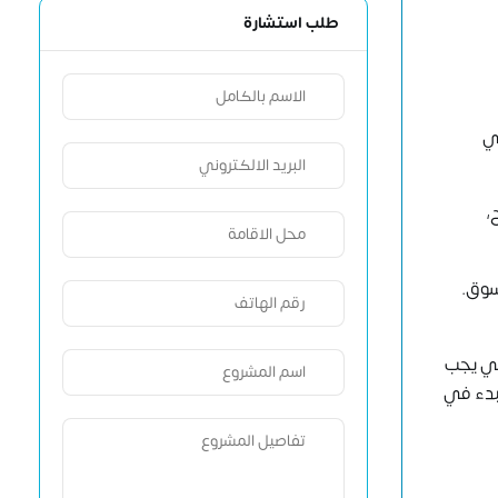
طلب استشارة
هي
،
سوق.
تي يجب
بدء في