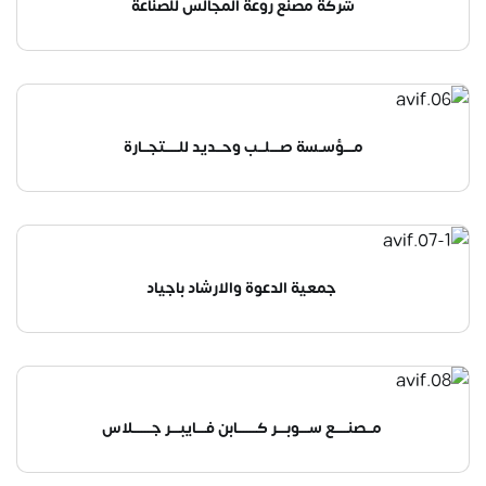
شركة مصنع روعة المجالس للصناعة
مـــؤسـسة صـــلــب وحــديد للــــتجــارة
جمعية الدعوة والارشاد باجياد
مــصنــــع ســـوبـــر كــــــابن فـــايبـــر جــــــلاس