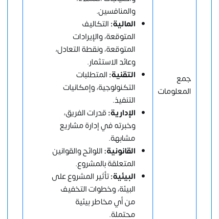
والمنافسين.
المالية:
التكاليف
المتوقعة، والإيرادات
المتوقعة، ونقطة التعادل،
وعائد الاستثمار.
التقنية:
المتطلبات
جمع
التكنولوجية، وإمكانيات
المعلومات
التنفيذ.
الإدارية:
قدرات الفريق،
وخبرته في إدارة مشاريع
مشابهة.
القانونية:
اللوائح والقوانين
المتعلقة بالمشروع.
البيئية:
تأثير المشروع على
البيئة، وخطوات التخفيف
من أي مخاطر بيئية
محتملة.