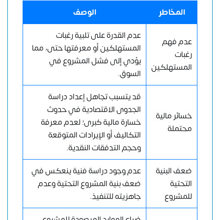
المخاطر
الوصف
عدم القدرة على تلبية رغبات
عدم فهم
المستهلكين أو معرفتها حتى، مما
رغبات
يؤدي إلى فشل المشروع في
المستهلكين
السوق.
قد يتسبب تجاهل إعداد دراسة
الجدوى الاقتصادية في حدوث
خسائر مالية
خسارة مالية كبرى؛ لعدم معرفة
محتملة
التكاليف أو الإيرادات المتوقعة
وحجم التدفقات النقدية.
ضعف البنية
عدم وجود دراسة فنية ينعكس في
التحتية
ضعف بنية المشروع التحتية وعدم
للمشروع
جاهزيته للتنفيذ.
ضياع الموارد المرصودة للمشروع