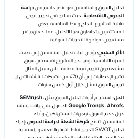
تحليل السوق والمنافسين هو عنصر حاسم في
دراسة
الجدوى الاقتصادية
، حيث يساعد في تحديد مدى
قابلية المشروع للنجاح وسط المنافسة. بعض
المستثمرين يتجاهلون هذا التحليل، مما يجعلهم غير
مستعدين لمواجهة التحديات السوقية.
الأثر السلبي:
يؤدي غياب تحليل المنافسين إلى ضعف
الميزة التنافسية، وقد يجد المشروع نفسه في سوق
مشبعة دون تقديم قيمة مضافة. على سبيل المثال،
تشير الإحصائيات إلى أن 70٪ من الشركات الناشئة التي لا
تدرس السوق تفشل خلال أول خمس سنوات.
الحل:
استخدام أدوات تحليل السوق مثل
SEMrush،
Google Trends، Ahrefs
للحصول على بيانات دقيقة
حول حجم السوق، توجهات المستهلكين، وأداء
المنافسين. تنصح
شركة الشعلة لدراسة الجدوى
بإجراء
تحليل SWOT لتحديد نقاط القوة والضعف، والاستفادة
من الفرص المتاحة لتطوير المشروع بشكل مدروس.